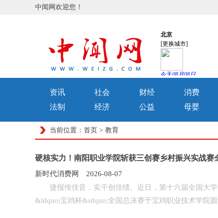
中闻网欢迎您！
资讯
社会
财经
消费
法制
经济
公益
母婴
当前位置：
首页
>
教育
硬核实力！南阳职业学院斩获三创赛乡村振兴实战赛
新时代消费网 2026-08-07
捷报传佳音，实干创佳绩。近日，第十六届全国大学生电子商
&ldquo;宝鸡杯&rdquo;全国总决赛于宝鸡职业技术学院圆满