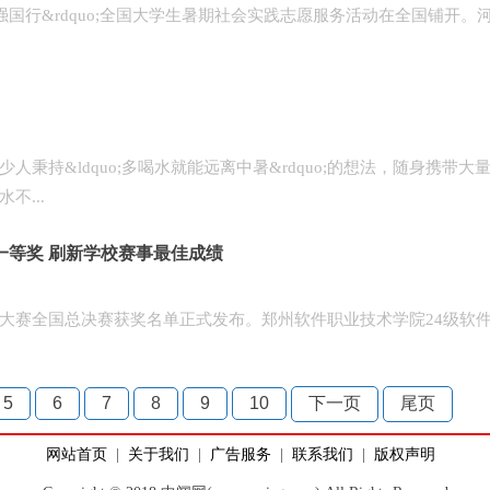
强国行&rdquo;全国大学生暑期社会实践志愿服务活动在全国铺开。
&ldquo;多喝水就能远离中暑&rdquo;的想法，随身携带大
不...
一等奖 刷新学校赛事最佳成绩
赛全国总决赛获奖名单正式发布。郑州软件职业技术学院24级软
5
6
7
8
9
10
下一页
尾页
网站首页
|
关于我们
|
广告服务
|
联系我们
|
版权声明