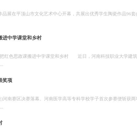
展在平顶山市文化艺术中心开幕，共展出优秀学生陶瓷作品96套(1
.
搬进中学课堂和乡村
宣讲团：把红色思政课搬进中学课堂和乡村 近日，河南科技职业大学建
.
级奖项
)河南赛区决赛落幕。河南医学高等专科学校学子首次参赛便斩获两
.
村