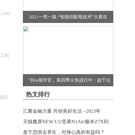
200
2021一带一路 “智能供配电技术”大赛在
筑工程
「抖in领学官」第四季火热进行中：超千位
热文排行
项国
汇聚金融力量 共创美好生活 --2023年
天猫魔屏NEW U2/坚果N1Air/极米Z7X到
基于恐惧去养生，对身心真的有益吗？