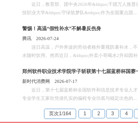
近日，教育部、团中央2026年&ldquo;千团万人推普
技职业大学&ldquo;守绿筑梦队&rdquo;作为全国重点团...
警惕！高温“假性补水”不解暑反伤身
腾讯 2026-07-24
连日高温，户外奔波的劳动者格外重视防暑补水，不少人秉持
水随时饮用。然而近日，&ldquo;外卖小哥喝水2升却因补水
郑州软件职业技术学院学子斩获第十七届蓝桥杯国赛
新时代消费网 2026-07-17
近日，第十七届蓝桥杯全国软件和信息技术专业人才大
专业学生王家欣凭借扎实的编程专业功底与稳定出色的...
页次1
/
164
1
2
3
4