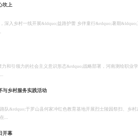
心坎上
线开展&ldquo;益路护蕾 乡伴童行&rdquo;暑期&ldquo
.
力和引领力的社会主义意识形态&rdquo;战略部署，河南测绘职业
.
怀与乡村服务实践活动
寻路队&rdquo;于罗山县何家冲红色教育基地开展烈士陵园祭扫、乡村
..
日开幕