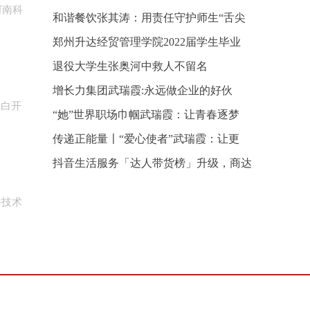
河南科
和谐餐饮张其涛：用责任守护师生“舌尖
郑州升达经贸管理学院2022届学生毕业
退役大学生张奥河中救人不留名
增长力集团武瑞霞:永远做企业的好伙
量白开
“她”世界职场巾帼武瑞霞：让青春逐梦
传递正能量〡“爱心使者”武瑞霞：让更
抖音生活服务「达人带货榜」升级，商达
件技术