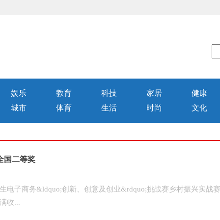
娱乐
教育
科技
家居
健康
城市
体育
生活
时尚
文化
全国二等奖
务&ldquo;创新、创意及创业&rdquo;挑战赛乡村振兴实战
收...