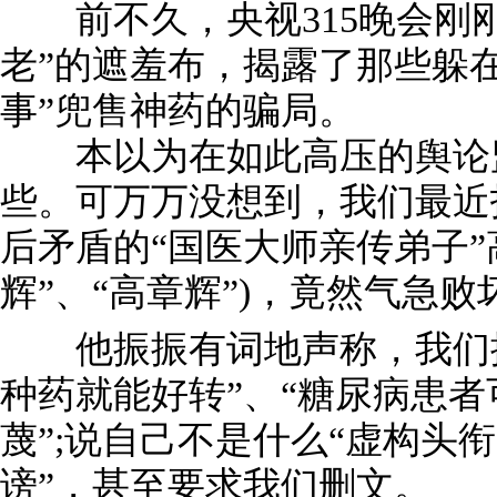
前不久，央视315晚会刚刚
老”的遮羞布，揭露了那些躲
事”兜售神药的骗局。
本以为在如此高压的舆论监
些。可万万没想到，我们最近
后矛盾的“国医大师亲传弟子”
辉”、“高章辉”)，竟然气急败
他振振有词地声称，我们揭
种药就能好转”、“糖尿病患者
蔑”;说自己不是什么“虚构头
谤”，甚至要求我们删文。