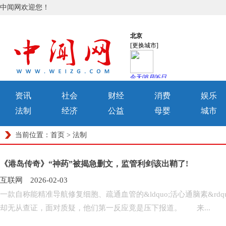
中闻网欢迎您！
资讯
社会
财经
消费
娱乐
法制
经济
公益
母婴
城市
当前位置：
首页
>
法制
《港岛传奇》“神药”被揭急删文，监管利剑该出鞘了!
互联网 2026-02-03
一款自称能精准导航修复细胞、疏通血管的&ldquo;活心通脑素&r
却无从查证，面对质疑，他们第一反应竟是压下报道。 来...