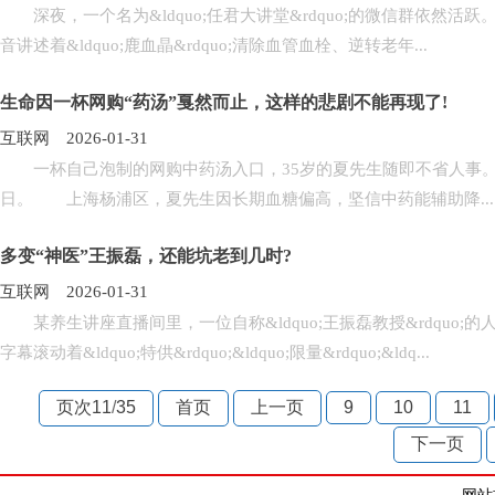
深夜，一个名为&ldquo;任君大讲堂&rdquo;的微信群依然
音讲述着&ldquo;鹿血晶&rdquo;清除血管血栓、逆转老年...
生命因一杯网购“药汤”戛然而止，这样的悲剧不能再现了!
互联网 2026-01-31
一杯自己泡制的网购中药汤入口，35岁的夏先生随即不省人事。尽管
日。 上海杨浦区，夏先生因长期血糖偏高，坚信中药能辅助降...
多变“神医”王振磊，还能坑老到几时?
互联网 2026-01-31
某养生讲座直播间里，一位自称&ldquo;王振磊教授&rdquo;的人正
字幕滚动着&ldquo;特供&rdquo;&ldquo;限量&rdquo;&ldq...
页次11
/
35
首页
上一页
9
10
11
下一页