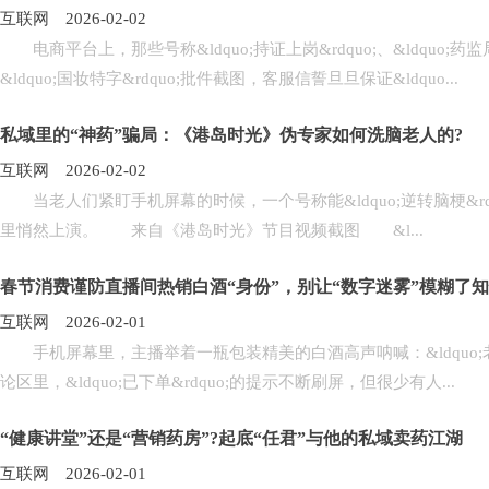
互联网 2026-02-02
电商平台上，那些号称&ldquo;持证上岗&rdquo;、&ldquo;
&ldquo;国妆特字&rdquo;批件截图，客服信誓旦旦保证&ldquo...
私域里的“神药”骗局：《港岛时光》伪专家如何洗脑老人的?
互联网 2026-02-02
当老人们紧盯手机屏幕的时候，一个号称能&ldquo;逆转脑梗&rdquo
里悄然上演。 来自《港岛时光》节目视频截图 &l...
春节消费谨防直播间热销白酒“身份”，别让“数字迷雾”模糊了
互联网 2026-02-01
手机屏幕里，主播举着一瓶包装精美的白酒高声呐喊：&ldquo;老铁
论区里，&ldquo;已下单&rdquo;的提示不断刷屏，但很少有人...
“健康讲堂”还是“营销药房”?起底“任君”与他的私域卖药江湖
互联网 2026-02-01