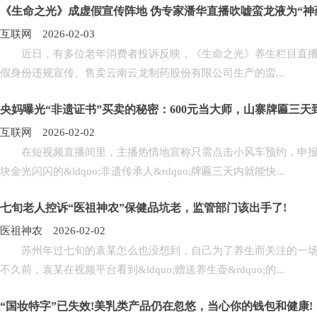
《生命之光》成虚假宣传阵地 伪专家潘华直播吹嘘蛮龙液为“神
互联网 2026-02-03
近日，有多位老年消费者投诉反映，《生命之光》养生栏目直播间邀请自
假身份违规宣传、售卖云南云龙制药股份有限公司生产的蛮...
央妈曝光“非遗证书”买卖的秘密：600元当大师，山寨牌匾三天
互联网 2026-02-02
在短视频直播间里，主播热情地宣称只需点击小风车预约，申报老师就会
块金光闪闪的&ldquo;非遗传承人&rdquo;牌匾三天内就能快...
七旬老人控诉“医祖神农”保健品坑老，监管部门该出手了!
医祖神农 2026-02-02
苏州年过七旬的袁某怎么也没想到，自己为了养生而关注的一场&ld
不久前，袁某在视频平台看到&ldquo;赠送养生壶&rdquo;的...
“国妆特字”已失效!美乳类产品仍在忽悠，当心你的钱包和健康!