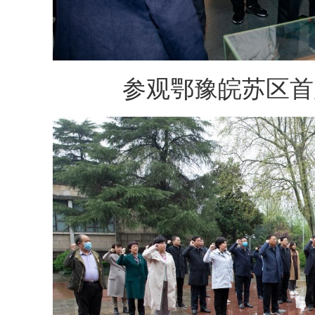
参观鄂豫皖苏区首