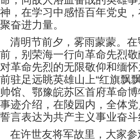
神，在学习中感悟百年党史，
聚奋进力量。
清明节前夕，雾雨蒙蒙。在
前，别荣海一行向革命先烈敬
对革命先烈的无限敬仰和缅怀
前驻足远眺英雄山上“红旗飘
帅馆、鄂豫皖苏区首府革命博
事迹介绍，在陵园内，全体党
誓言表达为共产主义事业奋斗
在许世友将军故里，大家参