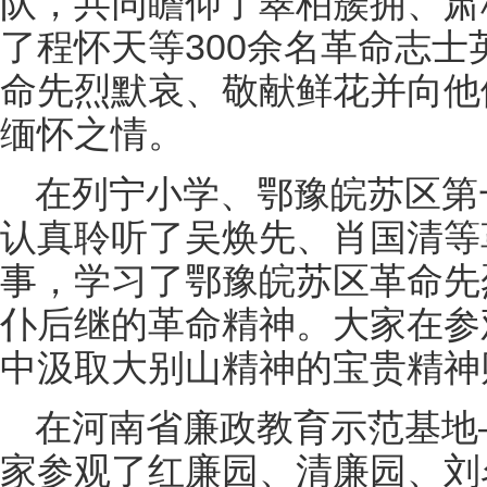
队，共同瞻仰了翠柏簇拥、肃
了程怀天等300余名革命志
命先烈默哀、敬献鲜花并向他
缅怀之情。
在列宁小学、鄂豫皖苏区第
认真聆听了吴焕先、肖国清等
事，学习了鄂豫皖苏区革命先
仆后继的革命精神。大家在参
中汲取大别山精神的宝贵精神
在河南省廉政教育示范基地
家参观了红廉园、清廉园、刘