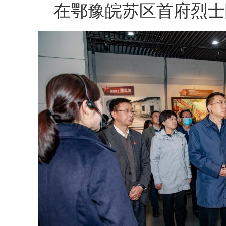
在鄂豫皖苏区首府烈士