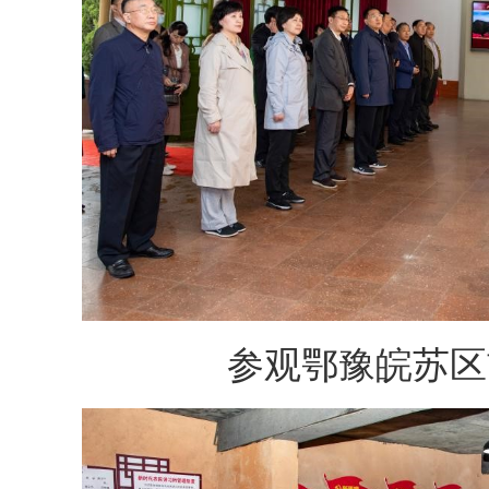
参观鄂豫皖苏区