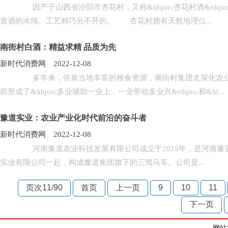
因产于山西省汾阳市杏花村，又称&ldquo;杏花村酒&rdquo
造酒的水纯、工艺精巧分不开的。 杏花村拥有天然地理位...
南街村白酒：精益求精 品质为先
新时代消费网 2022-12-08
多年来，依靠当地丰富的粮食资源，南街村集团走深化农业产
前形成了&ldquo;多业辅助一业上，一业带动多业兴&rdquo;和&ld...
豫道实业：农业产业化时代前沿的奋斗者
新时代消费网 2022-12-08
河南豫道农业科技发展有限公司成立于2015年，是河南豫道
实业有限公司一起，构成豫道集团旗下的三驾马车。公司是...
页次11
/
90
首页
上一页
9
10
11
下一页