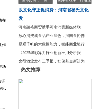
“全球好棉，一棉一
顺丰都在学！跨越速
以文化守正促消费：河南省杨氏文化
发
动在
河南融裕商贸携手河南消费新媒体联
放心消费成食品产业底色，河南食协携
易观千帆的大数据能力，赋能商业银行
性作
《2025华彩算力行业创新应用分析报
舍得酒业发布三季报，社保基金新进为
推动
热文推荐
。
共识
程风