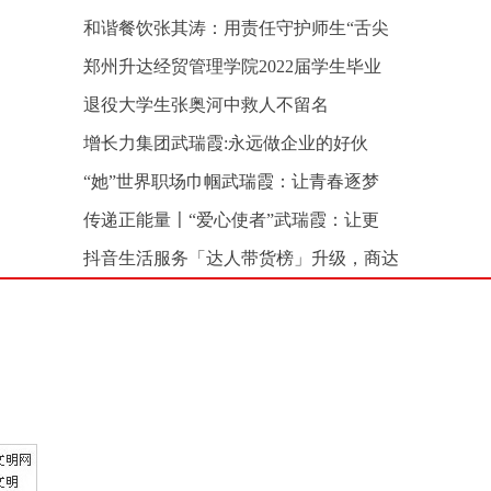
和谐餐饮张其涛：用责任守护师生“舌尖
郑州升达经贸管理学院2022届学生毕业
退役大学生张奥河中救人不留名
增长力集团武瑞霞:永远做企业的好伙
“她”世界职场巾帼武瑞霞：让青春逐梦
传递正能量〡“爱心使者”武瑞霞：让更
抖音生活服务「达人带货榜」升级，商达
加