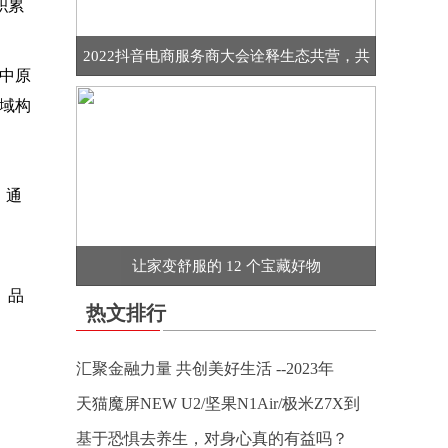
积累
2022抖音电商服务商大会诠释生态共营，共
中原
域构
，通
让家变舒服的 12 个宝藏好物
、品
热文排行
汇聚金融力量 共创美好生活 --2023年
天猫魔屏NEW U2/坚果N1Air/极米Z7X到
基于恐惧去养生，对身心真的有益吗？