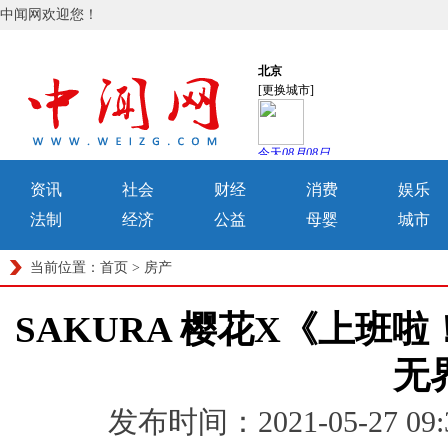
中闻网欢迎您！
资讯
社会
财经
消费
娱乐
法制
经济
公益
母婴
城市
当前位置：
首页
>
房产
SAKURA 樱花X《上班
无
发布时间：2021-05-27 