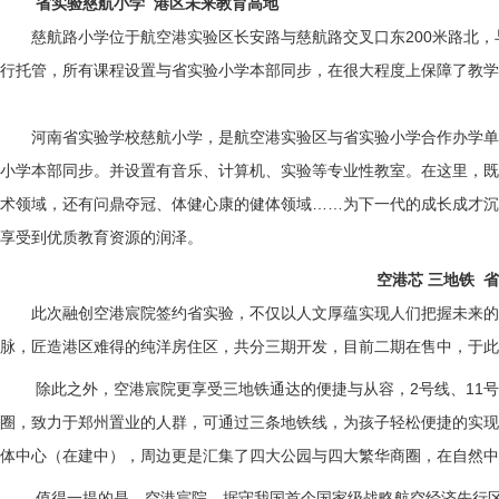
省实验慈航小学 港区未来教育高地
慈航路小学位于航空港实验区长安路与慈航路交叉口东200米路北
行托管，所有课程设置与省实验小学本部同步，在很大程度上保障了教学
河南省实验学校慈航小学，是航空港实验区与省实验小学合作办学单
小学本部同步。并设置有音乐、计算机、实验等专业性教室。在这里，既
术领域，还有问鼎夺冠、体健心康的健体领域……为下一代的成长成才沉
享受到优质教育资源的润泽。
空港芯 三地铁 
此次融创空港宸院签约省实验，不仅以人文厚蕴实现人们把握未来的
脉，匠造港区难得的纯洋房住区，共分三期开发，目前二期在售中，于此
除此之外，空港宸院更享受三地铁通达的便捷与从容，2号线、11
圈，致力于郑州置业的人群，可通过三条地铁线，为孩子轻松便捷的实现
体中心（在建中），周边更是汇集了四大公园与四大繁华商圈，在自然中
值得一提的是，空港宸院，据守我国首个国家级战略航空经济先行