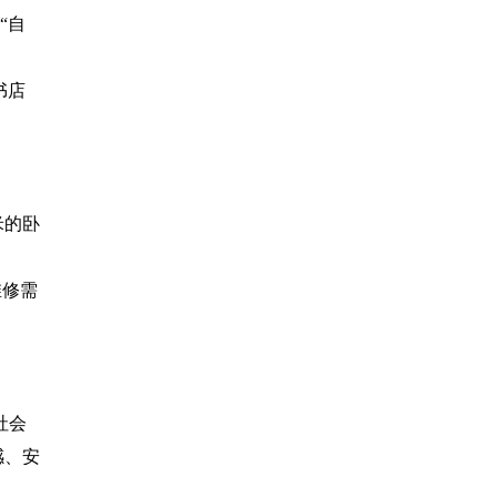
“自
书店
米的卧
维修需
社会
感、安