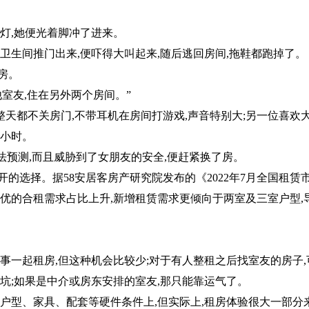
。
开灯,她便光着脚冲了进来。
卫生间推门出来,便吓得大叫起来,随后逃回房间,拖鞋都跑掉了。
房。
室友,住在另外两个房间。”
天都不关房门,不带耳机在房间打游戏,声音特别大;另一位喜欢
个小时。
法预测,而且威胁到了女朋友的安全,便赶紧换了房。
的选择。据58安居客房产研究院发布的《2022年7月全国租赁
优的合租需求占比上升,新增租赁需求更倾向于两室及三室户型,
事一起租房,但这种机会比较少;对于有人整租之后找室友的房子,
坑;如果是中介或房东安排的室友,那只能靠运气了。
察户型、家具、配套等硬件条件上,但实际上,租房体验很大一部分