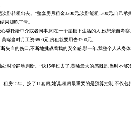
。
卧转租出去。”整套房月租金3200元,次卧能租1300元,自己承
,结果却吃了亏。
放心委托给中介或者同事,同在一个屋檐下生活的人,她想亲自考察
晞当时月工资6800元,房租就要用去3200元。
不断失血的伤口,不断地挑战着我的安全感,那一年,我整个人从身
独处时冷静地判断。”快15年过去了,黄晞最大的感慨是,当时不够冷
。
租房15年、换了11套房,她说,租房最重要的是预算控制,不仅包