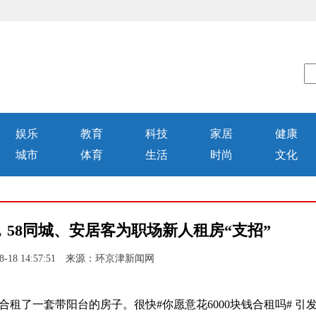
娱乐
教育
科技
家居
健康
城市
体育
生活
时尚
文化
58同城、安居客为职场新人租房“支招”
8-18 14:57:51 来源：环京津新闻网
心合租了一套带阳台的房子。很快#你愿意花6000块钱合租吗# 引