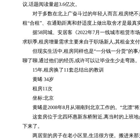
议,话题阅读量超3.6亿次。
对于多数在北上广奋斗过的年轻人而言,租房绝不
租“合租”、在通勤距离和舒适度上做出取舍才是最真
据58同城、安居客《2022年7月一线城市租赁
求职季,租房增量需求主要来自于职场新人,其租金支
但现实生活中,租房同样也是“一分钱一分货”的事
聊了聊,通过他们的经历,或许可以让毕业生少走弯路。
15年,租房换了11套总结出的教训
黄晞 34岁
租房11次
坐标:北京
黄晞是2008年8月从湖南到北京工作的。“北漂”
这套房位于北四环惠新东桥附近,离当时的上班地
下来了。
两居室的房子在老小区里,生活很方便。搬进来那