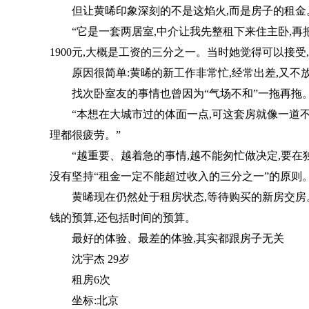
但让黄晞印象深刻的不是这焰火,而是房子的租金
“它是一套两居室,中介让我先整租下来住主卧,再把次
1900元,大概是工资的三分之一。当时她觉得可以接受
原因很简单:黄晞的新工作非常忙,经常出差,又不
找次卧室友的事情也曾因为“气场不和”一拖再拖。黄
“本想在大城市过的体面一点,可这套房就像一道
理都很疲劳。”
“越重要、越着急的事情,越不能匆忙做决定,要在
没有坚持“租金一定不能超过收入的三分之一”的原则
黄晞现在仍然处于租房状态,等待购买的新房交房。
钱的预算,还包括时间的预算。
最好的体验、最差的体验,其实都跟房子无关
沈宇杰 29岁
租房6次
坐标:北京