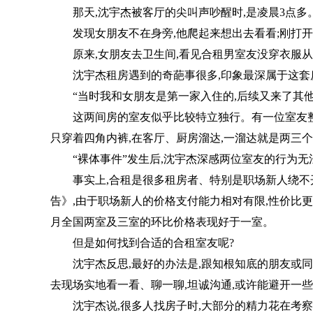
那天,沈宇杰被客厅的尖叫声吵醒时,是凌晨3点多
发现女朋友不在身旁,他爬起来想出去看看;刚打
原来,女朋友去卫生间,看见合租男室友没穿衣服从
沈宇杰租房遇到的奇葩事很多,印象最深属于这套
“当时我和女朋友是第一家入住的,后续又来了其他
这两间房的室友似乎比较特立独行。有一位室友整
只穿着四角内裤,在客厅、厨房溜达,一溜达就是两三
“裸体事件”发生后,沈宇杰深感两位室友的行为无
事实上,合租是很多租房者、特别是职场新人绕不开
告》,由于职场新人的价格支付能力相对有限,性价比更
月全国两室及三室的环比价格表现好于一室。
但是如何找到合适的合租室友呢?
沈宇杰反思,最好的办法是,跟知根知底的朋友或同
去现场实地看一看、聊一聊,坦诚沟通,或许能避开一些
沈宇杰说,很多人找房子时,大部分的精力花在考