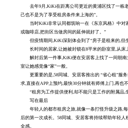
去年9月,KiKi在距离公司更近的黄浦区找了一栋
己也不是为了享受租房条件来上海的”。
当时KiKi非常认同都筑响一在《东京风格》中对
或咖啡店,把街区当做房间的延伸就好了。”
但疫情期间,KiKi深刻体会到了“房子是租来的,
长时间的居家,让她被封锁在8平米的卧室里,从
解封后第一件事,KiKi便在安居客上找了一间朝
室让她感觉像“家”一般。
更重要的是,58同城、安居客推出的 “省心租”
求,直接在APP上预约,最快30分钟就有师傅上门,再也
“租房为工作提供便利,却不能只是工作的附属品,
写在最后
年轻人的都市租房之旅,就像一条打怪升级之路,
后的第一次成长。58同城、安居客将持续帮助年轻人
全感。