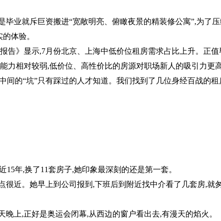
是毕业就斥巨资搬进“宽敞明亮、俯瞰夜景的精装修公寓”,为了压
实的体验。
市场报告》显示,7月份北京、上海中低价位租房需求占比上升。正值
付能力相对较弱,低价位、高性价比的房源对职场新人的吸引力更
,中间的“坑”只有踩过的人才知道。我们找到了几位身经百战的租
将近15年,换了11套房子,她印象最深刻的还是第一套。
点很近。她早上到公司报到,下班后到附近找中介看了几套房,就
天晚上,正好是奥运会闭幕,从西边的窗户看出去,有漫天的焰火。