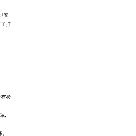
过安
房子打
没有检
罩,一
”
账。