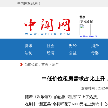
中闻网欢迎您！
资讯
社会
财经
消费
法制
经济
公益
母婴
当前位置：
首页
>
房产
中低价位租房需求占比上升，
发布时间：2022-0
随着《欢乐颂3》的热播,“租房”又上了热搜。
在剧中,“新五美”余初晖花了6000元,在上海市中