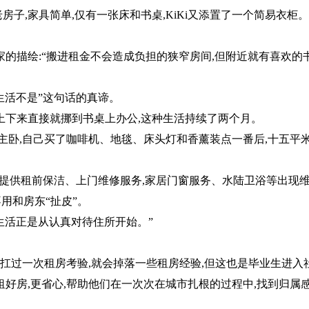
老房子,家具简单,仅有一张床和书桌,KiKi又添置了一个简易衣柜。
家的描绘:“搬进租金不会造成负担的狭窄房间,但附近就有喜欢的
但生活不是”这句话的真谛。
床上下来直接就挪到书桌上办公,这种生活持续了两个月。
南主卧,自己买了咖啡机、地毯、床头灯和香薰装点一番后,十五平
服务提供租前保洁、上门维修服务,家居门窗服务、水陆卫浴等出现
不用和房东“扯皮”。
生活正是从认真对待住所开始。”
每扛过一次租房考验,就会掉落一些租房经验,但这也是毕业生进入
租好房,更省心,帮助他们在一次次在城市扎根的过程中,找到归属