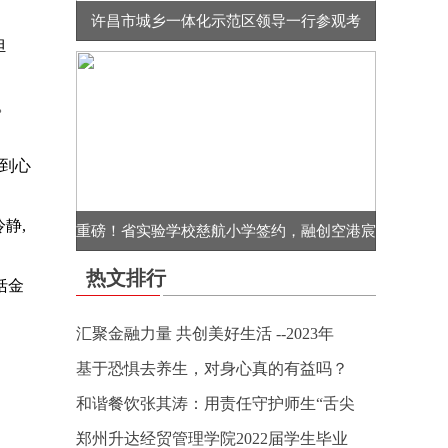
许昌市城乡一体化示范区领导一行参观考
担
。
体到心
静,
重磅！省实验学校慈航小学签约，融创空港宸
热文排行
括金
汇聚金融力量 共创美好生活 --2023年
基于恐惧去养生，对身心真的有益吗？
和谐餐饮张其涛：用责任守护师生“舌尖
郑州升达经贸管理学院2022届学生毕业