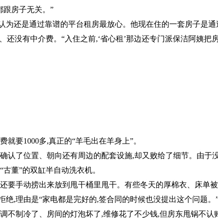
都跟房子无关。”
杰认为还是通过靠谱的平台租房最放心。他现在住的一套房子是通
租、还没有中介费。“入住之前,‘省心租’那边还专门派保洁阿姨把
就要1000多,真正的“羊毛出在羊身上”。
仔细确认了位置、朝向还有周边的配套设施,却又败给了细节。由于
“古董”的双缸半自动洗衣机。
后还要手动捞出来放到甩干桶里甩干。有些冬天的厚棉衣、床单被
绝,理由是“家电都是完好的,签合同的时候也没提出这个问题。
空调不制冷了、房间的灯泡坏了,维修花了不少钱,但房东甩锅不认