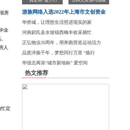
“真定制”提升行
当风光灵感与国家
游族网络入选2022年上海市文创资金
缩房
华侨城，让理想生活照进现实的家
毕业
河南尉氏县水坡镇西梅丰收采摘忙
高。
正弘物业20周年，用奔跑营造运动活力
房人
品质淬炼千年，梦想同行万里 “炼行
华强北再添“城市新地标” 爱空间
热文推荐
匆忙定