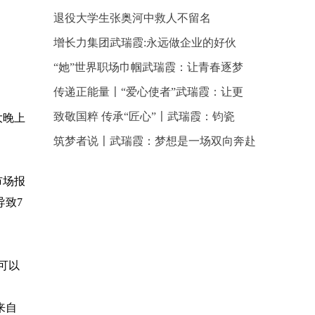
退役大学生张奥河中救人不留名
增长力集团武瑞霞:永远做企业的好伙
“她”世界职场巾帼武瑞霞：让青春逐梦
传递正能量〡“爱心使者”武瑞霞：让更
致敬国粹 传承“匠心”〡武瑞霞：钧瓷
大晚上
筑梦者说〡武瑞霞：梦想是一场双向奔赴
市场报
导致7
可以
来自