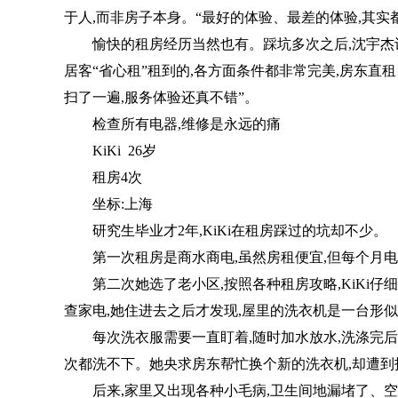
于人,而非房子本身。“最好的体验、最差的体验,其实
愉快的租房经历当然也有。踩坑多次之后,沈宇
居客“省心租”租到的,各方面条件都非常完美,房东直
扫了一遍,服务体验还真不错”。
检查所有电器,维修是永远的痛
KiKi 26岁
租房4次
坐标:上海
研究生毕业才2年,KiKi在租房踩过的坑却不少。
第一次租房是商水商电,虽然房租便宜,但每个月电费
第二次她选了老小区,按照各种租房攻略,KiKi
查家电,她住进去之后才发现,屋里的洗衣机是一台形似
每次洗衣服需要一直盯着,随时加水放水,洗涤完
次都洗不下。她央求房东帮忙换个新的洗衣机,却遭到拒
后来,家里又出现各种小毛病,卫生间地漏堵了、