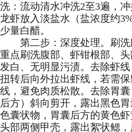
洗：流动清水冲洗2至3遍，
龙虾放入淡盐水（盐浓度约3%
少量白醋。
第二步：深度处理。刷洗腹
重点刷洗腹部、虾钳根部、头
发白、无明显污渍。去除虾线
扭转后向外拉出虾线，若需保
线，避免肉质松散。去除胃囊
后方）斜向剪开，露出黑色胃
色囊状物，胃囊后方的黄色虾
头部两侧甲壳，露出絮状鳃，