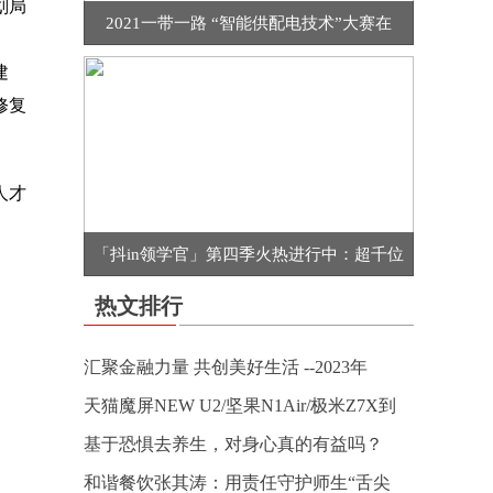
划局
2021一带一路 “智能供配电技术”大赛在
建
修复
人才
「抖in领学官」第四季火热进行中：超千位
热文排行
汇聚金融力量 共创美好生活 --2023年
天猫魔屏NEW U2/坚果N1Air/极米Z7X到
基于恐惧去养生，对身心真的有益吗？
和谐餐饮张其涛：用责任守护师生“舌尖