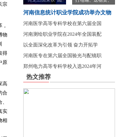
兆龙出国荣获“回
打地铺、送物资、
长宗
河南信息统计职业学院成功举办文物
河南医学高等专科学校在第六届全国
革，
河南测绘职业学院在2024年全国装配
博物
训
以全面深化改革为引领 奋力开拓学
取得
河南医专在第六届全国验光与配镜职
中原
郑州电力高等专科学校入选2024年河
热文推荐
家高
的合
合、
真实
物相