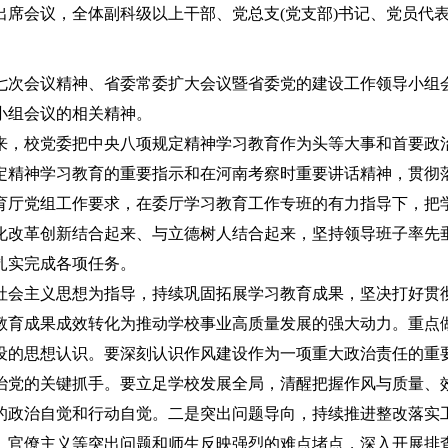
席会议，全体副科级以上干部、党总支(党支部)书记、党员代
次会议精神、省委常委扩大会议暨省委党的建设工作领导小组
小组会议的相关精神。
，校党委把中央八项规定精神学习教育作为头等大事和首要政
定精神学习教育的重要指示和在河南考察时重要讲话精神，贯彻
育厅党组工作要求，在委厅学习教育工作专班的有力指导下，把
化改革创新结合起来、与立德树人结合起来，坚持领导班子率先
扎实完成各项任务。
会主义思想为指导，持续巩固拓展学习教育成果，坚决打好贯
教育成果成效转化为推动学校事业高质量发展的强大动力。重点
设的思想认识。要深刻认识作风建设作为一项重大政治责任的重
治党的关键抓手。要立足学校发展全局，清醒把握作风与质量、
的政治自觉和行动自觉。二是突出问题导向，持续推进整改落实
、官僚主义等突出问题和师生反映强烈的难点堵点，深入开展排