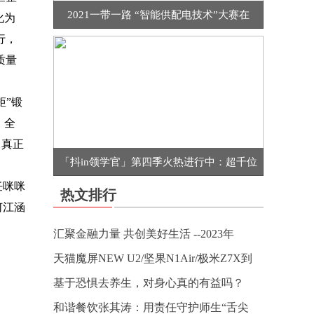
2021一带一路 “智能供配电技术”大赛在
化为
行，
质量
矩”锻
。全
，真正
「抖in领学官」第四季火热进行中：超千位
咪咪
热文排行
江涵
汇聚金融力量 共创美好生活 --2023年
天猫魔屏NEW U2/坚果N1Air/极米Z7X到
基于恐惧去养生，对身心真的有益吗？
和谐餐饮张其涛：用责任守护师生“舌尖