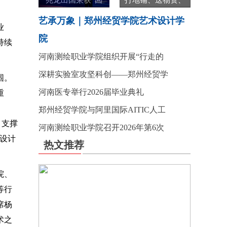
兆龙出国荣获“回
打地铺、送物资、
艺承万象｜郑州经贸学院艺术设计学
业
院
持续
河南测绘职业学院组织开展“行走的
深耕实验室攻坚科创——郑州经贸学
围。
河南医专举行2026届毕业典礼
重
郑州经贸学院与阿里国际AITIC人工
，支撑
河南测绘职业学院召开2026年第6次
设计
热文推荐
院、
等行
席杨
术之