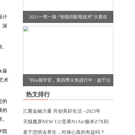
设计
2021一带一路 “智能供配电技术”大赛在
、深
新、
永葆
艺术
「抖in领学官」第四季火热进行中：超千位
热文排行
赴的
量的
汇聚金融力量 共创美好生活 --2023年
章。
天猫魔屏NEW U2/坚果N1Air/极米Z7X到
学院
基于恐惧去养生，对身心真的有益吗？