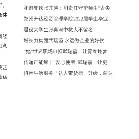
屏。
和谐餐饮张其涛：用责任守护师生“舌尖
全体
郑州升达经贸管理学院2022届学生毕业
退役大学生张奥河中救人不留名
州经
增长力集团武瑞霞:永远做企业的好伙
创意
“她”世界职场巾帼武瑞霞：让青春逐梦
传递正能量〡“爱心使者”武瑞霞：让更
院艺
抖音生活服务「达人带货榜」升级，商达
续赋