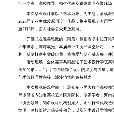
行业专家、高校领导、师生代表及媒体嘉宾齐聚现场
本次毕业设计展以「艺承万象」为主题，承载着艺
2026届毕业生优质原创设计作品，集中展现了本届
至7月5日，面向社会公众开放观展。
开幕式在唯美雅致的《雨后》舞蹈表演中拉开帷幕
四年求索，淬炼成光。本届毕业生历经课堂研习、工
构、反复打磨中突破自我，将热爱与坚守融入每一件
活动现场，全体嘉宾共同品读了艺术设计学院高雪美
美学的形……”字字句句诠释了设计的温度与力量，
艺术兼顾理性内核与浪漫情怀的独特魅力。
本次展览盛况空前，汇聚众多业界大咖与高校领导
等多所省内知名高校艺术院系院长、专家学者，河南
业协会领导，知名设计机构创始人、企业行业代表莅
德明、副校长褚吉瑞等校领导，以及艺术设计学院领