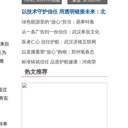
TRAE SOLO中国版
覆盖“从1到100”
以技术守护信任 用透明链接未来：北
绿色能源里的“放心”担当：易事特集
从一条广告到一份信任：武汉希辰文化
医者仁心 信任护航：武汉济格互联网
员来自
以直播重塑“放心”购物：郑州氢春态
长为
推
标准铸就信任 品质护航健康：河南荣
热文推荐
超过
夯实
持单