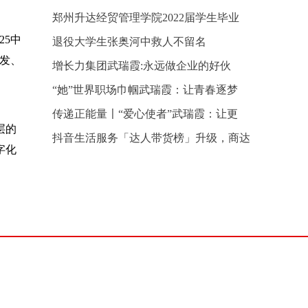
郑州升达经贸管理学院2022届学生毕业
5中
退役大学生张奥河中救人不留名
发、
增长力集团武瑞霞:永远做企业的好伙
“她”世界职场巾帼武瑞霞：让青春逐梦
传递正能量〡“爱心使者”武瑞霞：让更
层的
抖音生活服务「达人带货榜」升级，商达
字化