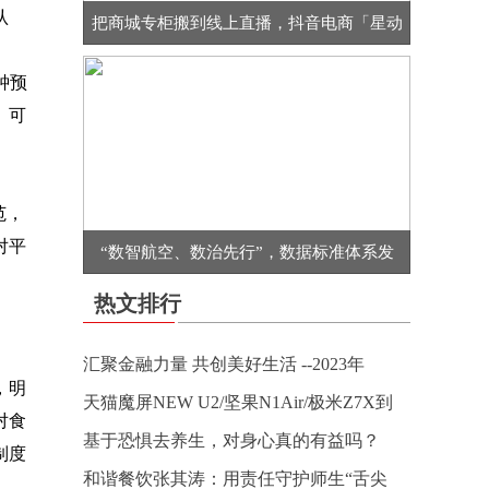
认
把商城专柜搬到线上直播，抖音电商「星动
钟预
、可
范，
对平
“数智航空、数治先行”，数据标准体系发
热文排行
汇聚金融力量 共创美好生活 --2023年
，明
天猫魔屏NEW U2/坚果N1Air/极米Z7X到
对食
基于恐惧去养生，对身心真的有益吗？
制度
和谐餐饮张其涛：用责任守护师生“舌尖