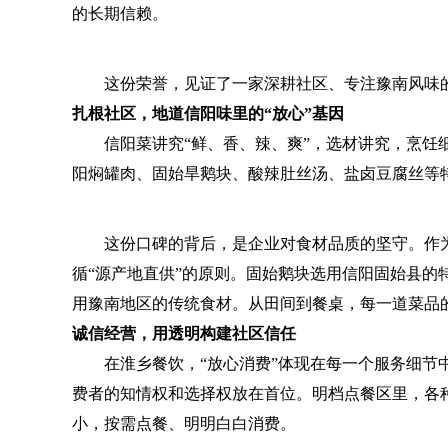
的长期信赖。
这份荣誉，见证了一家深耕社区、专注豫南风味的社
扎根社区，地道信阳味里的“放心”基因
信阳菜讲究“鲜、香、辣、爽”，选材讲究，烹饪细
阳焖罐肉、固始旱鹅块、酸辣肚丝汤、盐卤豆腐丝等
这份口碑的背后，是企业对食材品质的坚守。作为
循“源产地直供”的原则。固始鹅块选用信阳固始县的
用豫南地区的传统食材。从田间到餐桌，每一道菜品
诚信经营，用透明构建社区信任
在淮乡餐饮，“放心消费”体现在每一个服务细节中
费者的知情权和选择权放在首位。明档点餐区里，各
小，按需点餐、明明白白消费。