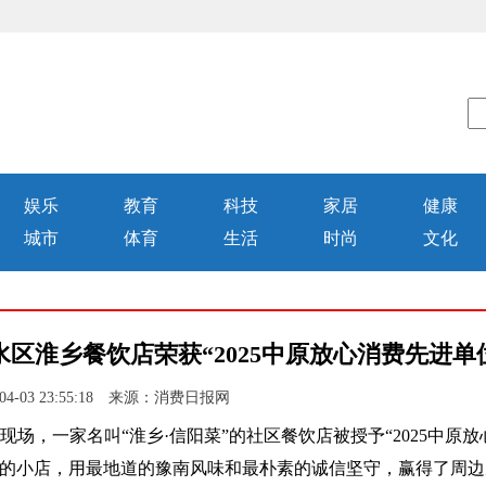
娱乐
教育
科技
家居
健康
城市
体育
生活
时尚
文化
区淮乡餐饮店荣获“2025中原放心消费先进单
04-03 23:55:18 来源：消费日报网
奖现场，一家名叫“淮乡·信阳菜”的社区餐饮店被授予“2025中原放
街的小店，用最地道的豫南风味和最朴素的诚信坚守，赢得了周边