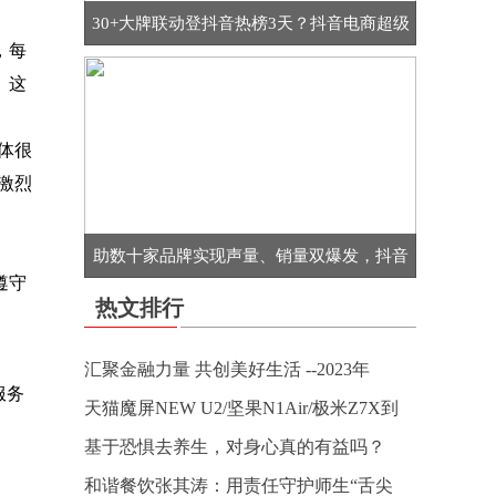
30+大牌联动登抖音热榜3天？抖音电商超级
，每
。这
体很
激烈
助数十家品牌实现声量、销量双爆发，抖音
遵守
热文排行
汇聚金融力量 共创美好生活 --2023年
服务
天猫魔屏NEW U2/坚果N1Air/极米Z7X到
基于恐惧去养生，对身心真的有益吗？
和谐餐饮张其涛：用责任守护师生“舌尖