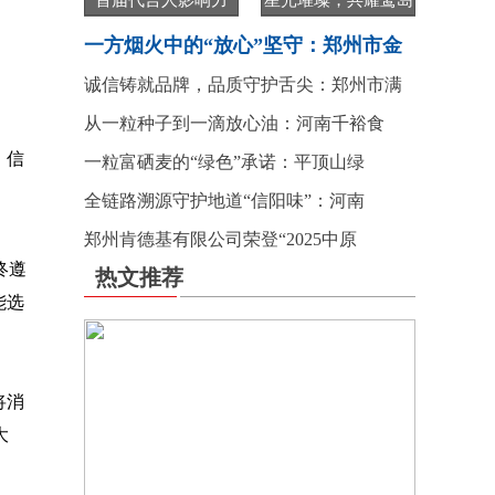
首届代言人影响力
星光璀璨，共耀鹭岛
一方烟火中的“放心”坚守：郑州市金
诚信铸就品牌，品质守护舌尖：郑州市满
从一粒种子到一滴放心油：河南千裕食
，信
一粒富硒麦的“绿色”承诺：平顶山绿
全链路溯源守护地道“信阳味”：河南
郑州肯德基有限公司荣登“2025中原
终遵
热文推荐
能选
将消
大