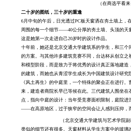
（在商选平看来
二十岁的图纸，三十岁的重逢
6月中旬的午后，日光透过PC板天窗洒在夯土墙上，
周围的每一个细节——40公分厚的夯土墙、头顶的天
这是她第一次走进自己20岁时的设计作品。
十年前，她还是北京交通大学建筑系的学生，和三个
的方案。与其他许多建筑竞赛不同，台达杯从创立之初
和模型阶段，而是致力于将优秀的设计真正落地建造
的建筑，而她也从青涩学生成长为中国建筑设计研究
《风土再生》的中庭里，一个特殊的聚会正在进行。
来，建造者商院长早已等候在此。三代建筑人围坐在
点，指向中庭的设计：当年受竞赛面积限制，庭院进深只
——在高原地区，过于狭窄的空间会让人感到压抑，
（北京交通大学建筑与艺术学院副
类似的细节还有很多。天窗材料从学生方案中的玻璃