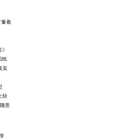
打量着
生》
图纸
真实
赶
上轻
非随意
理