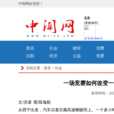
中闻网欢迎您！
资讯
社会
财经
消费
法制
经济
公益
母婴
当前位置：
首页
>
社会
一场竞赛如何改变一
发布时间：2025
文/洪潇 图/陈逸航
从西宁出发，汽车沿着京藏高速蜿蜒而上。一个多小