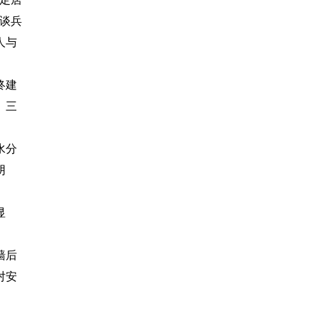
谈兵
人与
终建
、三
水分
阴
显
墙后
对安