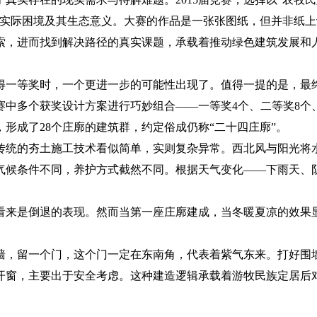
的实际困境及其生态意义。大赛的作品是一张张图纸，但并非纸上
索，进而找到解决路径的真实课题，承载着推动绿色建筑发展和
得一等奖时，一个更进一步的可能性出现了。值得一提的是，最
赛中多个获奖设计方案进行巧妙组合——一等奖4个、二等奖8个
形成了28个庄廓的建筑群，约定俗成仍称“二十四庄廓”。
传统的夯土施工技术看似简单，实则复杂异常。西北风与阳光将
气候条件不同，养护方式截然不同。根据天气变化——下雨天、
看来是倒退的表现。然而当第一座庄廓建成，当冬暖夏凉的效果
墙，留一个门，这个门一定在东南角，代表着紫气东来。打好围
开窗，主要出于安全考虑。这种建造逻辑承载着游牧民族定居后