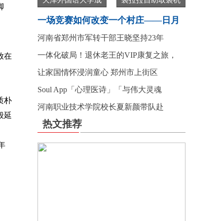
天津外国语大学成
袋拉拉自助取袋机
脚
一场竞赛如何改变一个村庄——日月
河南省郑州市军转干部王晓坚持23年
一体化破局！退休老王的VIP康复之旅，
放在
让家国情怀浸润童心 郑州市上街区
Soul App「心理医诗」「与伟大灵魂
质朴
河南职业技术学院校长夏新颜带队赴
般延
热文推荐
年