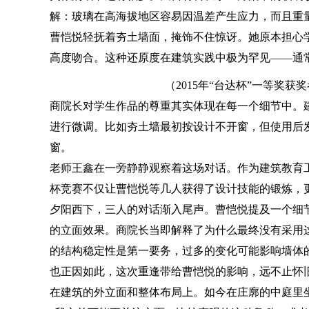
解：玻璃在高海拔地区容易因温差产生应力，而且重
曹恺悦轻抚着夯土墙面，掩饰不住惊讶。她原本担心
高度吻合。这种还原度在建筑实践中极为罕见——通
（2015年“台达杯”一等奖
商院长对学生作品的尊重其实体现在每一个细节中。
进行微调。比如夯土墙最初按设计不开窗，但使用后
窗。
老师王鑫在一旁静静观察着这场对话。作为建筑教育
杯竞赛不仅让曹恺悦等几人获得了设计技能的锻炼，
夕阳西下，三人的对话渐入尾声。曹恺悦提及一个细
的立面效果。商院长当即解释了为什么最终没有采用
的结构稳定性是第一要务，过多的变化可能影响墙体
也正因如此，这次重逢带给曹恺悦的影响，远不止怀
在建筑的外立面和整体布局上。如今在庄廓的中庭里