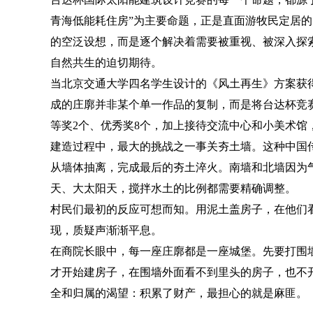
青海低能耗住房”为主要命题，正是直面游牧民定居
的空泛设想，而是逐个解决着需要被重视、被深入探
自然共生的迫切期待。
当北京交通大学四名学生设计的《风土再生》方案获
成的庄廓并非某个单一作品的复制，而是将台达杯竞
等奖2个、优秀奖8个，加上接待交流中心和小美术馆，
建造过程中，最大的挑战之一事关夯土墙。这种中国
从墙体抽离，完成最后的夯土淬火。南墙和北墙因为
天、大太阳天，搅拌水土的比例都需要精确调整。
村民们最初的反应可想而知。用泥土盖房子，在他们
现，质疑声渐渐平息。
在商院长眼中，每一座庄廓都是一座城堡。先要打围
才开始建房子，在围墙外面看不到里头的房子，也不
全和归属的渴望：积累了财产，最担心的就是麻匪。