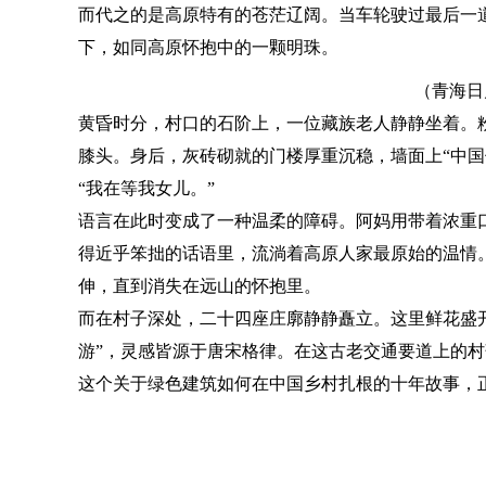
而代之的是高原特有的苍茫辽阔。当车轮驶过最后一道
下，如同高原怀抱中的一颗明珠。
（青海日
黄昏时分，村口的石阶上，一位藏族老人静静坐着。
膝头。身后，灰砖砌就的门楼厚重沉稳，墙面上“中国
“我在等我女儿。”
语言在此时变成了一种温柔的障碍。阿妈用带着浓重
得近乎笨拙的话语里，流淌着高原人家最原始的温情
伸，直到消失在远山的怀抱里。
而在村子深处，二十四座庄廓静静矗立。这里鲜花盛开
游”，灵感皆源于唐宋格律。在这古老交通要道上的村
这个关于绿色建筑如何在中国乡村扎根的十年故事，