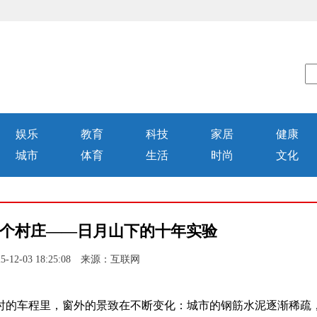
娱乐
教育
科技
家居
健康
城市
体育
生活
时尚
文化
个村庄——日月山下的十年实验
-12-03 18:25:08 来源：互联网
时的车程里，窗外的景致在不断变化：城市的钢筋水泥逐渐稀疏