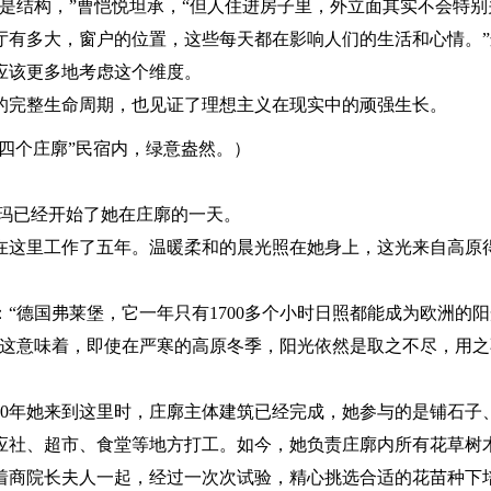
是结构，”曹恺悦坦承，“但人住进房子里，外立面其实不会特别
厅有多大，窗户的位置，这些每天都在影响人们的生活和心情。”
应该更多地考虑这个维度。
的完整生命周期，也见证了理想主义在现实中的顽强生长。
十四个庄廓”民宿内，绿意盎然。）
卓玛已经开始了她在庄廓的一天。
在这里工作了五年。温暖柔和的晨光照在她身上，这光来自高原
“德国弗莱堡，它一年只有1700多个小时日照都能成为欧洲的
。”这意味着，即使在严寒的高原冬季，阳光依然是取之不尽，用
20年她来到这里时，庄廓主体建筑已经完成，她参与的是铺石子
应社、超市、食堂等地方打工。如今，她负责庄廓内所有花草树
着商院长夫人一起，经过一次次试验，精心挑选合适的花苗种下