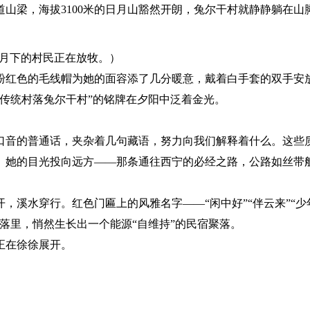
山梁，海拔3100米的日月山豁然开朗，兔尔干村就静静躺在山
月下的村民正在放牧。）
粉红色的毛线帽为她的面容添了几分暖意，戴着白手套的双手安
传统村落兔尔干村”的铭牌在夕阳中泛着金光。
口音的普通话，夹杂着几句藏语，努力向我们解释着什么。这些
。她的目光投向远方——那条通往西宁的必经之路，公路如丝带
，溪水穿行。红色门匾上的风雅名字——“闲中好”“伴云来”“少
落里，悄然生长出一个能源“自维持”的民宿聚落。
正在徐徐展开。