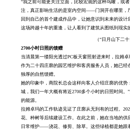
“我之前可能更关注立面，比较宏观的这种鸟瞰，或者
注，真正影响生活的是室内空间——门洞开在哪里，
回到自己的首个建成作品中，让她意识到未来的设计
这场跨越十年的重逢，让人看到了建筑从图纸到现实
（“日月山下二
2700小时日照的馈赠
当清晨第一缕阳光透过PC板天窗照射进来时，拉姆
作为二十四庄廓的园艺维护和客房服务人员，她已经
独厚的自然馈赠。
她的印象中，商院长总会这样向客人介绍庄廓的优势：
城，我们一年大概有将近2700多个小时的日照时间
的能源。
拉姆卓玛的工作轨迹见证了庄廓从无到有的过程。20
花、种树等后续建设工作。在此之前，她在当地的供
日常维护——浇花、修剪、除草。这些绿植都是她跟