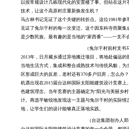
以按常规设计几栋现代化的安置楼了事。但站在这片
技术，让这个高原村庄重新焕发生机？
马占林书记见证了这个关键的转折点。这位1981年参
见证了兔尔干村的每一次变迁。这个因东科寺而聚集成
是少数民族。最有趣的是当地的“家西番”——一支不
（兔尔干村前村支书
2013年，日月藏乡通过异地搬迁项目，将地处偏远
当地生活方式，集成和整合成熟技术与传统风貌，为
区形成巨大的反差，老村还有370多户旧房，怎么办？
机遇出现在2015届台达杯国际太阳能建筑设计竞赛
色建筑理念。当年竞赛的主题确定为“阳光与美丽乡村
计。商选平敏锐地发现这一主题与兔尔干村的实际情
地，让学生们的设计能够真正落地实践。
（台达集团创办人郑
台达杯国际太阳能建筑设计竞赛的每一个命题，都源于