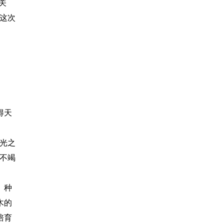
关
这次
得天
阳光之
之不竭
、种
木的
培育