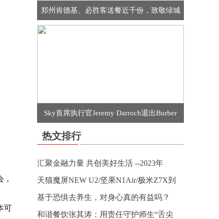
郑州肯德基、必胜客送餐近千份，致敬绿城
Sky首席执行官Jeremy Darroch退出Burber
热文排行
汇聚金融力量 共创美好生活 --2023年
会，
天猫魔屏NEW U2/坚果N1Air/极米Z7X到
基于恐惧去养生，对身心真的有益吗？
本可
和谐餐饮张其涛：用责任守护师生“舌尖