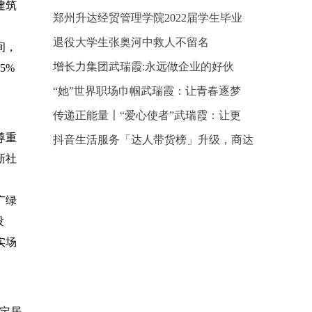
建筑
郑州升达经贸管理学院2022届学生毕业
退役大学生张奥河中救人不留名
间，
增长力集团武瑞霞:永远做企业的好伙
5%
“她”世界职场巾帼武瑞霞：让青春逐梦
传递正能量〡“爱心使者”武瑞霞：让更
尊重
抖音生活服务「达人带货榜」升级，商达
新社
广绿
设
实场
民定居