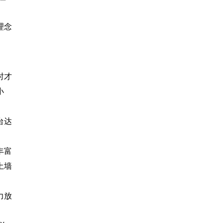
理念
时才
小
台达
丰富
土墙
力放