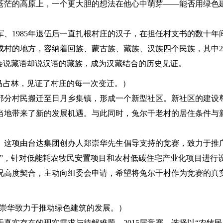
苍茫的高原上，一个更大胆的想法在他心中萌芽——能否用绿色
军、1985年退伍后一直扎根村庄的汉子，在担任村支书的数十年
村的地方，容纳着回族、蒙古族、藏族、汉族四个民族，其中2
会说藏语却说汉语的藏族，成为汉藏结合的历史见证。
马占林，见证了村庄的每一次变迁。）
的部分村民搬迁至日月乡集镇，形成一个新型社区。新社区的建设
当地带来了新的发展机遇。与此同时，兔尔干老村的居住条件与
上。这项由台达集团创办人郑崇华先生倡导支持的竞赛，致力于推
”，针对低能耗农牧民安置项目和农村低碳住宅产业化项目进行
况高度契合，主动向组委会申请，希望将兔尔干村作为竞赛的真
崇华致力于推动绿色建筑的发展。）
真实存在的现实需求与待解难题。2015届竞赛，选择以“农牧