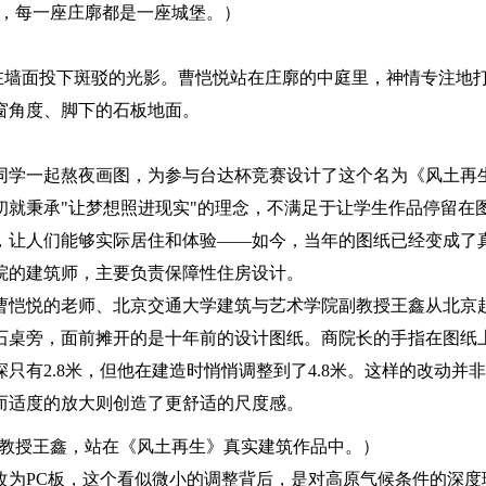
，每一座庄廓都是一座城堡。）
在墙面投下斑驳的光影。曹恺悦站在庄廓的中庭里，神情专注地
窗角度、脚下的石板地面。
同学一起熬夜画图，为参与台达杯竞赛设计了这个名为《风土再
就秉承"让梦想照进现实"的理念，不满足于让学生作品停留在
，让人们能够实际居住和体验——如今，当年的图纸已经变成了
院的建筑师，主要负责保障性住房设计。
曹恺悦的老师、北京交通大学建筑与艺术学院副教授王鑫从北京
石桌旁，面前摊开的是十年前的设计图纸。商院长的手指在图纸
有2.8米，但他在建造时悄悄调整到了4.8米。这样的改动并
而适度的放大则创造了更舒适的尺度感。
教授王鑫，站在《风土再生》真实建筑作品中。）
改为PC板，这个看似微小的调整背后，是对高原气候条件的深度