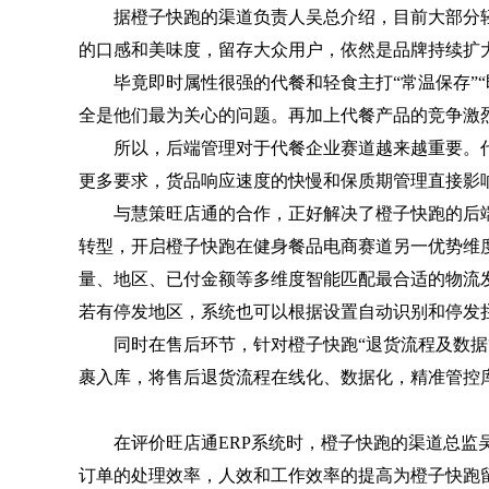
据橙子快跑的渠道负责人吴总介绍，目前大部分
的口感和美味度，留存大众用户，依然是品牌持续扩
毕竟即时属性很强的代餐和轻食主打“常温保存”
全是他们最为关心的问题。再加上代餐产品的竞争激
所以，后端管理对于代餐企业赛道越来越重要。
更多要求，货品响应速度的快慢和保质期管理直接影
与慧策旺店通的合作，正好解决了橙子快跑的后
转型，开启橙子快跑在健身餐品电商赛道另一优势维度
量、地区、已付金额等多维度智能匹配最合适的物流
若有停发地区，系统也可以根据设置自动识别和停发
同时在售后环节，针对橙子快跑“退货流程及数据
裹入库，将售后退货流程在线化、数据化，精准管控
在评价旺店通ERP系统时，橙子快跑的渠道总监
订单的处理效率，人效和工作效率的提高为橙子快跑