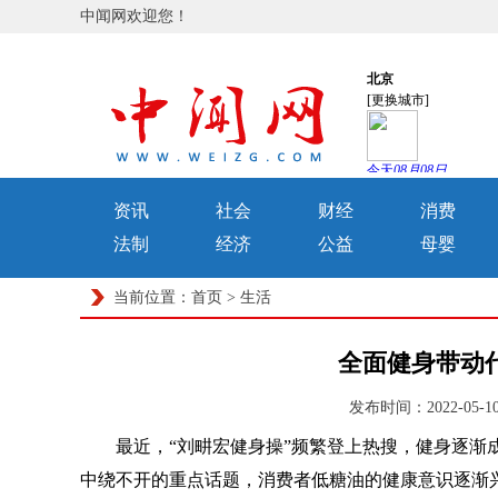
中闻网欢迎您！
资讯
社会
财经
消费
法制
经济
公益
母婴
当前位置：
首页
>
生活
全面健身带动
发布时间：2022-05-
最近，“刘畊宏健身操”频繁登上热搜，健身逐渐
中绕不开的重点话题，消费者低糖油的健康意识逐渐