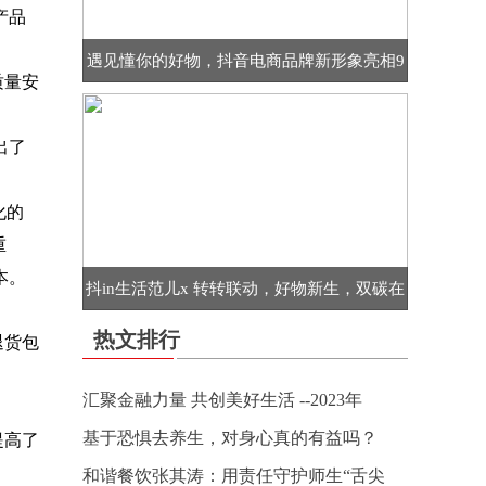
产品
遇见懂你的好物，抖音电商品牌新形象亮相9
质量安
出了
化的
重
本。
抖in生活范儿x 转转联动，好物新生，双碳在
热文排行
退货包
汇聚金融力量 共创美好生活 --2023年
基于恐惧去养生，对身心真的有益吗？
提高了
和谐餐饮张其涛：用责任守护师生“舌尖