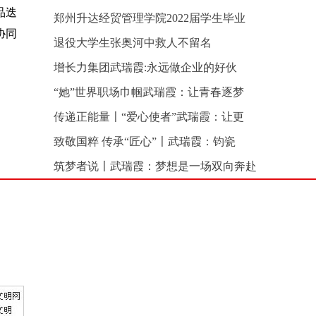
品迭
郑州升达经贸管理学院2022届学生毕业
协同
退役大学生张奥河中救人不留名
增长力集团武瑞霞:永远做企业的好伙
“她”世界职场巾帼武瑞霞：让青春逐梦
传递正能量〡“爱心使者”武瑞霞：让更
致敬国粹 传承“匠心”〡武瑞霞：钧瓷
筑梦者说〡武瑞霞：梦想是一场双向奔赴
加