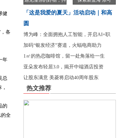
遇见懂你的好物，抖
探索新蓝海 添可
「这是我爱的夏天」活动启动｜和高
球健
圆
”，各
博为峰：全面拥抱人工智能，开启AI+职
加码“银发经济”赛道，火蝠电商助力
1㎡的热恋咖啡馆，留一处角落给一生
一年
亚朵发布轻居3.0，揭开中端酒店投资
让股东满意 美菱将启动40周年股东
吴总
标，
热文推荐
品的
比的全