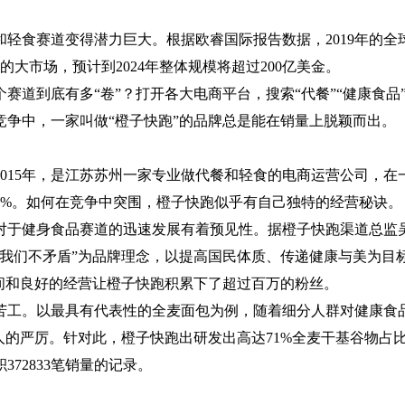
轻食赛道变得潜力巨大。根据欧睿国际报告数据，2019年的全
大市场，预计到2024年整体规模将超过200亿美金。
赛道到底有多“卷”？打开各大电商平台，搜索“代餐”“健康食品
竞争中，一家叫做“橙子快跑”的品牌总是能在销量上脱颖而出。
015年，是江苏苏州一家专业做代餐和轻食的电商运营公司，在
0%。如何在竞争中突围，橙子快跑似乎有自己独特的经营秘诀。
对于健身食品赛道的迅速发展有着预见性。据橙子快跑渠道总监
美丽我们不矛盾”为品牌理念，以提高国民体质、传递健康与美为目
间和良好的经营让橙子快跑积累下了超过百万的粉丝。
苦工。以最具有代表性的全麦面包为例，随着细分人群对健康食
人的严厉。针对此，橙子快跑出研发出高达71%全麦干基谷物占
72833笔销量的记录。