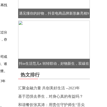
，再找
遇见懂你的好物，抖音电商品牌新形象亮相9
意过分
多，存
公司或
抖in生活范儿x 转转联动，好物新生，双碳在
询、谁
调查。
热文排行
3年
汇聚金融力量 共创美好生活 --2023年
基于恐惧去养生，对身心真的有益吗？
和谐餐饮张其涛：用责任守护师生“舌尖