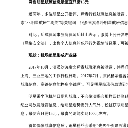
网售明星航班信息最便宜只需15元
近两年，多位明星公开批评、斥责行程航班信息被泄露，
索“××明星航班”“刷关”等关键词，很多售卖各种明星航班信息
对此，岳成律师事务所律师岳屾山表示，微博上公开发布
《网络安全法》，出售个人信息的犯罪行为视情节轻重，可被
现状：机场追星形成产业链
2017年10月，演员刘涛发文斥责航班消息被泄露，并呼
上海、三亚三地的工作行程日期。2017年7月，演员杨幂也
航班信息、高铁信息能挣多少钱啊”。可见明星航班信息遭到
明星乘坐飞机的日期和航班，不会像演唱会那样四处张贴
纪公司故意泄露信息，给明星造势提升人气外，粉丝获取明
息，最便宜只需15元，最贵的则能卖到100元左右。
得知偶像航班信息后，追星粉丝会采用“先买全价票再退票