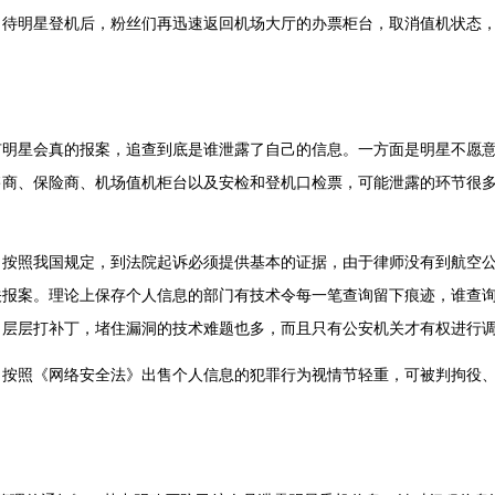
，待明星登机后，粉丝们再迅速返回机场大厅的办票柜台，取消值机状态
明星会真的报案，追查到底是谁泄露了自己的信息。一方面是明星不愿
售商、保险商、机场值机柜台以及安检和登机口检票，可能泄露的环节很
按照我国规定，到法院起诉必须提供基本的证据，由于律师没有到航空
关报案。理论上保存个人信息的部门有技术令每一笔查询留下痕迹，谁查
，层层打补丁，堵住漏洞的技术难题也多，而且只有公安机关才有权进行
照《网络安全法》出售个人信息的犯罪行为视情节轻重，可被判拘役、