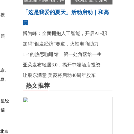
遇见懂你的好物，抖
探索新蓝海 添可
「这是我爱的夏天」活动启动｜和高
博搜
圆
博为峰：全面拥抱人工智能，开启AI+职
按照
加码“银发经济”赛道，火蝠电商助力
1㎡的热恋咖啡馆，留一处角落给一生
亚朵发布轻居3.0，揭开中端酒店投资
北京、
让股东满意 美菱将启动40周年股东
信息、
热文推荐
明星经
的信
北京