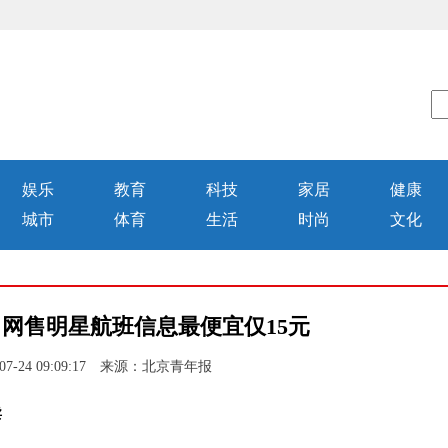
娱乐
教育
科技
家居
健康
城市
体育
生活
时尚
文化
 网售明星航班信息最便宜仅15元
07-24 09:09:17 来源：北京青年报
卖