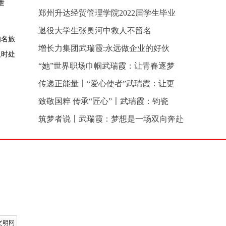
泄
郑州升达经贸管理学院2022届学生毕业
退役大学生张奥河中救人不留名
知名旅
增长力集团武瑞霞:永远做企业的好伙
及时处
“她”世界职场巾帼武瑞霞：让青春逐梦
传递正能量〡“爱心使者”武瑞霞：让更
致敬国粹 传承“匠心”〡武瑞霞：钧瓷
筑梦者说〡武瑞霞：梦想是一场双向奔赴
加