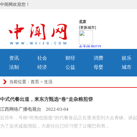
中闻网欢迎您！
资讯
社会
财经
消费
娱乐
法制
经济
公益
母婴
城市
当前位置：
首页
>
生活
中式代餐出道，来东方甄选“卷”走杂粮煎饼
江西网络广播电视台 2022-03-04
近些年，号称“吃饱也能瘦”的代餐食品正在逐渐受到大众青睐。谈起
为了追求减脂增肌，大家往往已经习惯了让嘴巴和胃...