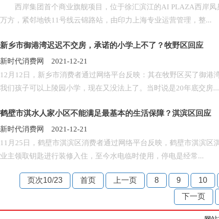
西岸集团首个商业旗舰项目，位于徐汇滨江的AI PLAZA西岸凤巢23
万方，紧邻地铁11号线云锦路站，由印力上海专业运营管理，整...
新乡市御港湾迟迟不交房，承诺的小学上不了？牧野区回应
新时代消费网 2021-12-21
12月12日，新乡市消费者通过网络平台反映：其在牧野区买了御
我们孩子可以上陵园小学，现在又没法上了。当时说是20年底交房...
鹤壁市淇水人家小区不能满足最基本的生活保障？淇滨区回应
新时代消费网 2021-12-21
11月25日，鹤壁市淇滨区消费者通过网络平台反映，鹤壁市淇滨区淇
业主领取钥匙进行装修入住，至今水电临时使用，停电是经常...
页次10
/
23
首页
上一页
8
9
10
下一页