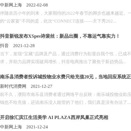
中新网上海 2022-02-08
伴随农历小年的到来，大家期待的2022年春节的脚步也越来越近。
的“云家宴”不同的是，此次“CONNECT连接——天下秀202...
抖音新锐发布XSpes诗裴丝：新品出圈，不靠运气靠实力！
抖音 2021-12-28
当下，发现“宝藏”品牌及产品，通过消费行为彰显自我个性，已成
求，并助力品牌实现破局增长，抖音电商推出了聚焦于新趋势品...
南乐县消费者投诉城投物业水费只给充值20元，当地回应系统
新时代消费网 2021-12-27
前不久，濮阳市南乐县消费者通过网络平台反映：南乐城投物业欺压业
钱也不给充值，还说南乐没人能管的了他们，我们真是没有办法了...
开启徐汇滨江生活美学 AI PLAZA西岸凤巢正式亮相
中新网上海 2021-12-24