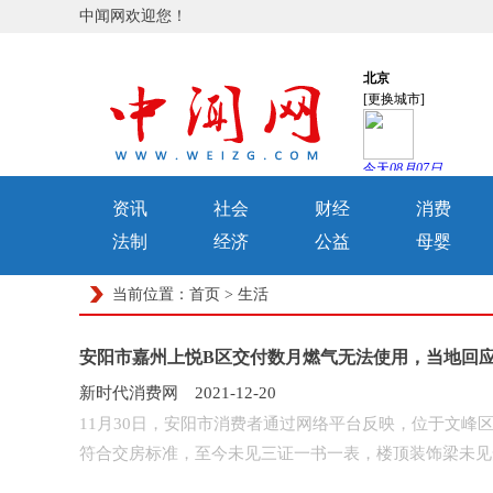
中闻网欢迎您！
资讯
社会
财经
消费
法制
经济
公益
母婴
当前位置：
首页
>
生活
安阳市嘉州上悦B区交付数月燃气无法使用，当地回
新时代消费网 2021-12-20
11月30日，安阳市消费者通过网络平台反映，位于文峰
符合交房标准，至今未见三证一书一表，楼顶装饰梁未见安