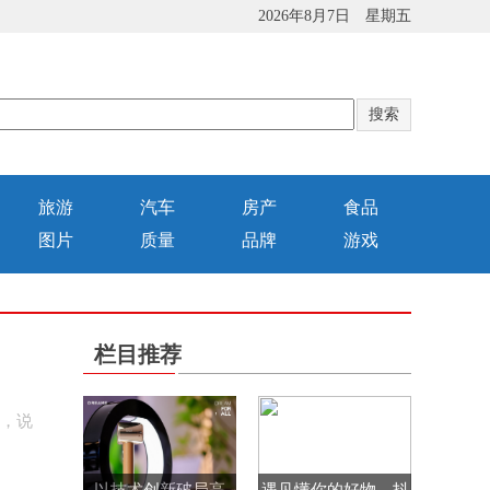
2026年8月7日 星期五
旅游
汽车
房产
食品
图片
质量
品牌
游戏
栏目推荐
房，说