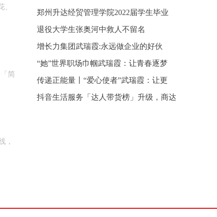
花、
郑州升达经贸管理学院2022届学生毕业
退役大学生张奥河中救人不留名
增长力集团武瑞霞:永远做企业的好伙
“她”世界职场巾帼武瑞霞：让青春逐梦
居「简
传递正能量〡“爱心使者”武瑞霞：让更
抖音生活服务「达人带货榜」升级，商达
线，