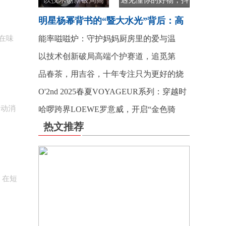
以技术创新破局高
遇见懂你的好物，抖
明星杨幂背书的“暨大水光”背后：高
在味
能率嗞嗞炉：守护妈妈厨房里的爱与温
以技术创新破局高端个护赛道，追觅第
品春茶，用吉谷，十年专注只为更好的烧
O'2nd 2025春夏VOYAGEUR系列：穿越时
冲动消
哈啰跨界LOEWE罗意威，开启“金色骑
热文推荐
，在短