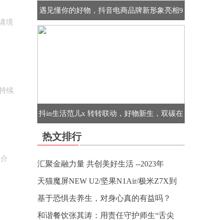
遇见懂你的好物，抖音电商品牌新形象亮相9
请境
持续
抖in生活范儿x 转转联动，好物新生，双碳在
热文排行
据介
汇聚金融力量 共创美好生活 --2023年
天猫魔屏NEW U2/坚果N1Air/极米Z7X到
基于恐惧去养生，对身心真的有益吗？
和谐餐饮张其涛：用责任守护师生“舌尖