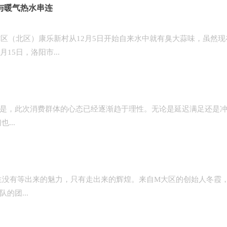
与暖气热水串连
津区（北区）康乐新村从12月5日开始自来水中就有臭大蒜味，虽然现
5日，洛阳市...
是，此次消费群体的心态已经逐渐趋于理性。无论是延迟满足还是
...
人生没有等出来的魅力，只有走出来的辉煌。来自M大区的创始人冬霞
的团...