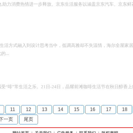
低价好物,助力消费热情进一步释放。京东生活服务以涵盖京东汽车、京东鲜
生活方式融入到设计思考当中，低调高雅却不失温情，海尔全屋家
...
“啡”常生活之乐。21日-24日，晶耀前滩咖啡生活节在秋日醇香上
11
12
13
14
15
16
17
18
下一页
尾页