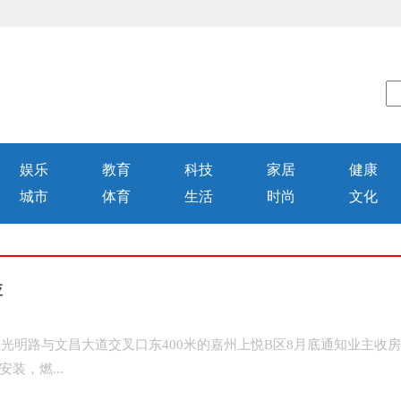
娱乐
教育
科技
家居
健康
城市
体育
生活
时尚
文化
应
区光明路与文昌大道交叉口东400米的嘉州上悦B区8月底通知业主收
装，燃...