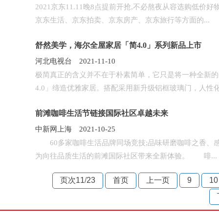
2021京东11.11晚8点提前开抢,不必熬夜从容选购
京东生活、京东拍卖、京东房产、京东旅行等方面的...
舒然美学，海尔全屋家居「简4.0」系列新品上市
河北电视台 2021-11-10
极简真正的含义并不在于朴素简单，它只是将一种全新的
4.0」缔造优雅家居。搭配采用新升级铝框玻璃门，人性化的
前滩咖啡生活节链接国际社区卓越未来
中新网上海 2021-10-25
60多家咖啡生活品牌同场竞技;品味研磨咖啡之香、感受
为向往品质生活的前滩国际社区带来全新体验。 啡...
页次11
/
23
首页
上一页
9
10