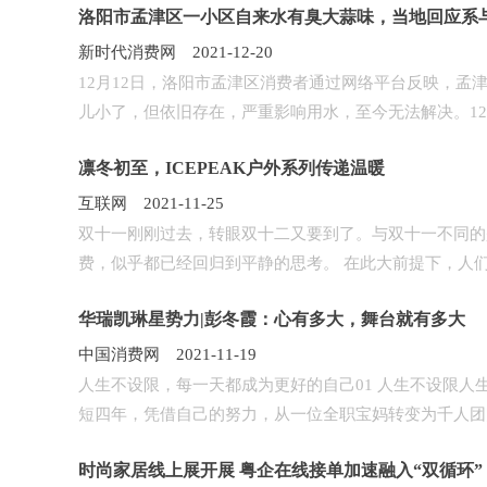
洛阳市孟津区一小区自来水有臭大蒜味，当地回应系
新时代消费网 2021-12-20
12月12日，洛阳市孟津区消费者通过网络平台反映，孟
儿小了，但依旧存在，严重影响用水，至今无法解决。12月1
凛冬初至，ICEPEAK户外系列传递温暖
互联网 2021-11-25
双十一刚刚过去，转眼双十二又要到了。与双十一不同的
费，似乎都已经回归到平静的思考。 在此大前提下，人们也
华瑞凯琳星势力|彭冬霞：心有多大，舞台就有多大
中国消费网 2021-11-19
人生不设限，每一天都成为更好的自己01 人生不设限
短四年，凭借自己的努力，从一位全职宝妈转变为千人团队
时尚家居线上展开展 粤企在线接单加速融入“双循环”