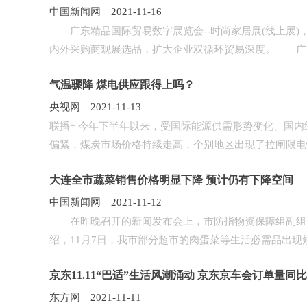
中国新闻网 2021-11-16
广东精品国际贸易数字展览会--时尚家居展(线上展)，
内外采购商观展选品，扩大企业双循环贸易深度。 广东.
气温骤降 煤电供应跟得上吗？
央视网 2021-11-13
联播+ 今年下半年以来，受国际能源供需形势变化、国
偏紧，煤炭市场价格持续走高，个别地区出现了拉闸限电情况
大连全市蔬菜销售价格明显下降 预计仍有下降空间
中国新闻网 2021-11-12
在昨晚召开的新闻发布会上，市防指物资保障组副组
绍，11月7日，我市部分超市的肉蛋菜等生活必需品出现短缺
京东11.11“巴适”生活风潮涌动 京东京车会订单量同比
东方网 2021-11-11