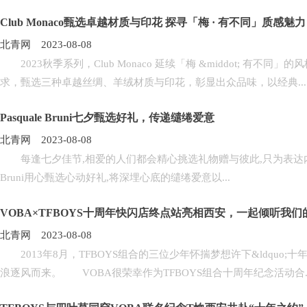
Club Monaco甄选卓越材质与印花 探寻「梅 · 有不同」质感魅力
北青网 2023-08-08
2023秋季系列，Club Monaco 延续「梅 &middot; 有不同」
求，甄选三种卓越丝绸、羊绒材质与印花，彰显出众品味，以经典...
Pasquale Bruni七夕甄选好礼，传递缱绻爱意
北青网 2023-08-08
每逢七夕佳节,相爱的人们都会精心挑选礼物赠与彼此,只为表达内心那
Bruni用心甄选心动好礼,将深埋心底的缱绻爱意以...
VOBA×TFBOYS十周年快闪店终点站亮相西安，一起倾听我
北青网 2023-08-08
2013年8月，TFBOYS组合的三位少年怀揣梦想许下&ldquo;
浪逐风而来。 VOBA很荣幸作为TFBOYS组合十周年纪念活动合..