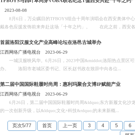
TFBOYS与四叶草同穿VOBA联名纪念T恤西安共赴“十年之约”
2023-08-08
8月6日，万众瞩目的TFBOYS组合十周年演唱会在西安奥体中
戴各色应援发饰前来奔赴这场「十年之约」。 在此之前，西安各..
首届洛阳汉服文化产业高峰论坛在洛邑古城举办
江西网络广播电视台 2023-06-29
一城汉服映风华。6月26日，2023中国&middot;洛阳热点景
办。 洛阳市老城区委书记、区长赵书政在致辞中向各位...
第二届中国国际鞋履时尚周：惠利玛聚合文博IP赋能产业
江西网络广播电视台 2023-06-29
6月26日，第二届中国国际鞋履时尚周&ldquo;东方新履文化沙龙
的一次创新升级，以&ldquo;文化+科技&rdquo;的未来新概...
页次5
/
77
首页
上一页
3
4
5
6