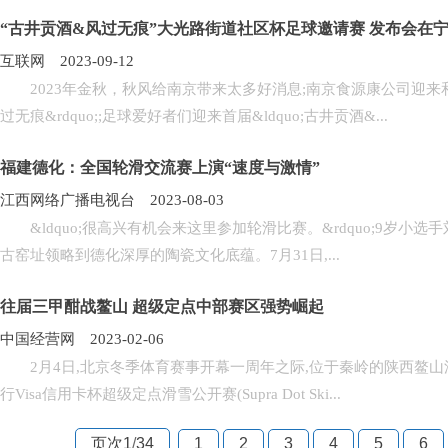
“古井贡酒&风过无痕”大光路街道社区杯足球邀请赛 发布会在
互联网 2023-09-12
2023年金秋，秋风给南京带来太多好消息;南京食源康公司迎来和古
过无痕&rdquo;;足球爱好者们迎来首届&ldquo;古井贡酒&...
福建德化：全国轮滑交流赛上演“速度与激情”
江西网络广播电视台 2023-08-03
&ldquo;很高兴有机会来这里参加轮滑比赛。&rdquo;9岁小
古窑址领略到德化深厚的陶瓷文化底蕴。7月31日,...
往届三甲酣战鳌山 超级定点中部赛区强势崛起
中国经营网 2023-02-06
2月4日,北京冬季体育赛事开幕一周年之际,位于秦岭的陕西鳌山滑雪度
行Visa信用卡杯超级定点滑雪公开赛(Supra Dot Ski...
页次1
/
34
1
2
3
4
5
6