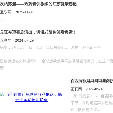
友约苏超——热刺青训教练的江苏健康游记
互联网 2025-11-04
...
见证夺冠喜剧演出，沉浸式陪你笑看奥运！
互联网 2024-07-29
摘要：8月1日、4日、8日、11日每晚8点，邀你一起见证夺冠！
巴黎奥运会火热进行中，全球运动盛事再次吸引全球目光，在这个
请...
百匹阿根廷马球马顺利
互联网 2024-05-10
5月9日凌晨2:45，百
举行。在现场嘉宾的翘首
相，队伍连绵持...