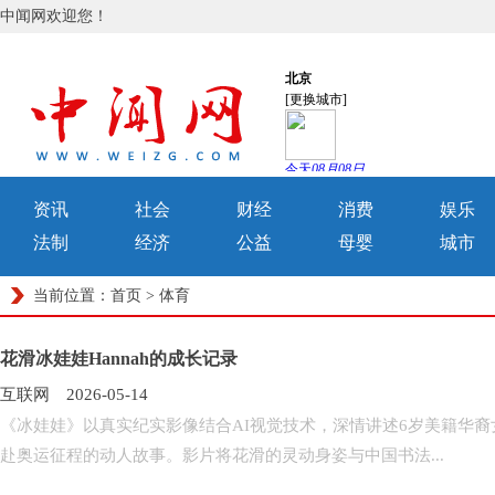
中闻网欢迎您！
资讯
社会
财经
消费
娱乐
法制
经济
公益
母婴
城市
当前位置：
首页
>
体育
花滑冰娃娃Hannah的成长记录
互联网 2026-05-14
《冰娃娃》以真实纪实影像结合AI视觉技术，深情讲述6岁美籍华裔女
赴奥运征程的动人故事。影片将花滑的灵动身姿与中国书法...