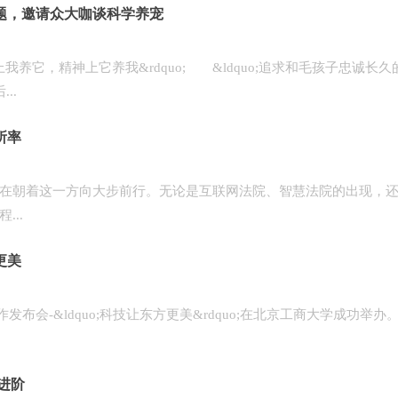
题，邀请众大咖谈科学养宠
质上我养它，精神上它养我&rdquo; &ldquo;追求和毛孩子忠诚长久
..
所率
朝着这一方向大步前行。无论是互联网法院、智慧法院的出现，还
..
更美
布会-&ldquo;科技让东方更美&rdquo;在北京工商大学成功举办
进阶