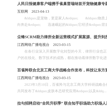
人民日报健康客户端携手雀巢普瑞纳首开宠物健康专
互联网 2023-04-13
&ldquo;是宠物，更是家人&rdquo; &ldquo;物
向奔赴&rdquo; 迅速崛起的&ldquo;它经济&rdquo;背后.
尘锋SCRM助力律所全新运营模式扩展案源、提升到
江西网络广播电视台 2023-03-15
在各行业深入开展数字化转型的今天，律所行业也正在
户的在线化、数字技术的成熟，都在推动着律所数字化进程.
百雀羚联合北京工商大学战略合作发布，科技让东方
江西网络广播电视台 2023-03-15
2023年3月10日，百雀羚与北京工商大学科研战略合作发
共同发布了&ldquo;皮肤本态研究应用&rdquo;以及&ldq...
拉勾招聘启动“全民升职季” 联合知乎职场助力职场人