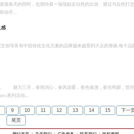
接春天的同时，也期待着一场场贴近自然的出游。通过与自然打交
动手...
灵感
文创等富有中国传统文化元素的品牌越来越受到大众的青睐,每个品
。 魅力三月，春雨润心，春风送暖，春色潋滟，春光明媚，世间
o;系列活动...
8
9
10
11
12
13
14
15
下一
尾页