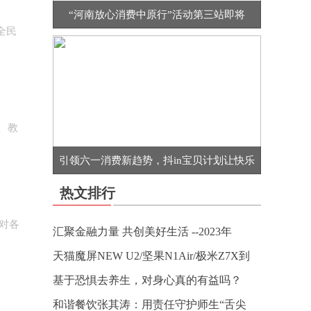
“河南放心消费中原行”活动第三站即将
全民
、教
引领六一消费新趋势，抖in宝贝计划让快乐
热文排行
对各
汇聚金融力量 共创美好生活 --2023年
天猫魔屏NEW U2/坚果N1Air/极米Z7X到
基于恐惧去养生，对身心真的有益吗？
和谐餐饮张其涛：用责任守护师生“舌尖