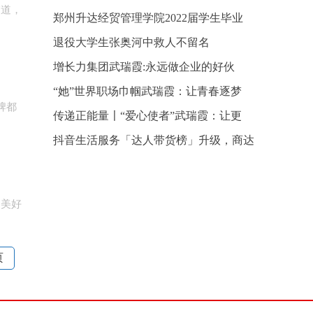
道，
郑州升达经贸管理学院2022届学生毕业
退役大学生张奥河中救人不留名
增长力集团武瑞霞:永远做企业的好伙
“她”世界职场巾帼武瑞霞：让青春逐梦
牌都
传递正能量〡“爱心使者”武瑞霞：让更
抖音生活服务「达人带货榜」升级，商达
美好
页