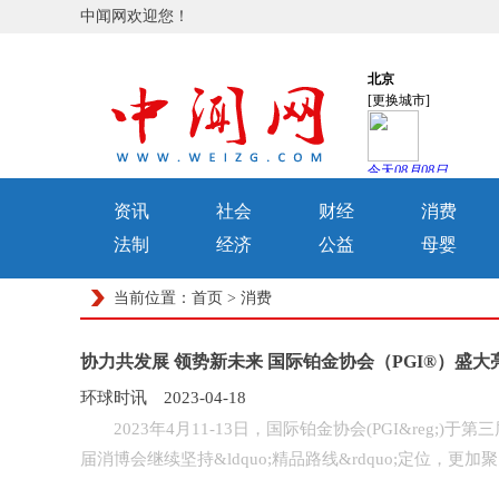
中闻网欢迎您！
资讯
社会
财经
消费
法制
经济
公益
母婴
当前位置：
首页
>
消费
协力共发展 领势新未来 国际铂金协会（PGI®）盛大
环球时讯 2023-04-18
2023年4月11-13日，国际铂金协会(PGI&reg;)于第
届消博会继续坚持&ldquo;精品路线&rdquo;定位，更加聚..