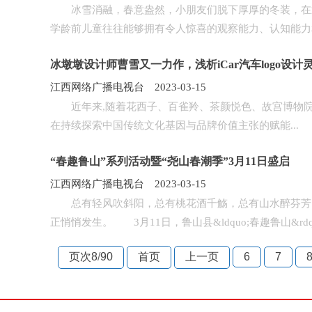
冰雪消融，春意盎然，小朋友们脱下厚厚的冬装，在迎
学龄前儿童往往能够拥有令人惊喜的观察能力、认知能力和
冰墩墩设计师曹雪又一力作，浅析iCar汽车logo设计
江西网络广播电视台 2023-03-15
近年来,随着花西子、百雀羚、茶颜悦色、故宫博物院
在持续探索中国传统文化基因与品牌价值主张的赋能...
“春趣鲁山”系列活动暨“尧山春潮季”3月11日盛启
江西网络广播电视台 2023-03-15
总有轻风吹斜阳，总有桃花酒千觞，总有山水醉芬芳
正悄悄发生。 3月11日，鲁山县&ldquo;春趣鲁山&rdqu
页次8
/
90
首页
上一页
6
7