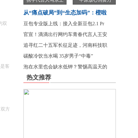
携手代言人马东上
“中原放心消费万
从“痛点破局”到“生态加码”：橙啦
的双
豆包专业版上线：接入全新豆包2.1 Pr
官宣！滴滴出行网约车青春代言人王安
追寻红二十五军长征足迹，河南科技职
碳酸冷饮当水喝 35岁男子“中毒”
是客
泡在水里也会缺水低钾？警惕高温天的
热文推荐
。双方