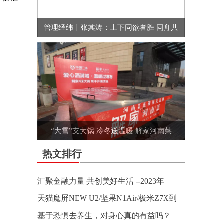
管理经纬〡张其涛：上下同欲者胜 同舟共
“大雪”支大锅 冷冬送温暖 解家河南菜
热文排行
汇聚金融力量 共创美好生活 --2023年
天猫魔屏NEW U2/坚果N1Air/极米Z7X到
基于恐惧去养生，对身心真的有益吗？