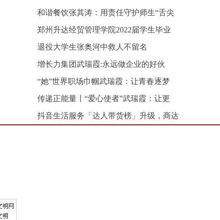
和谐餐饮张其涛：用责任守护师生“舌尖
郑州升达经贸管理学院2022届学生毕业
退役大学生张奥河中救人不留名
增长力集团武瑞霞:永远做企业的好伙
“她”世界职场巾帼武瑞霞：让青春逐梦
传递正能量〡“爱心使者”武瑞霞：让更
抖音生活服务「达人带货榜」升级，商达
加