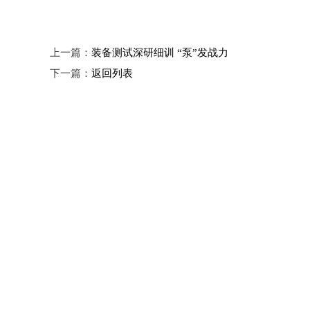
上一篇：
装备测试深研细训 “泵”发战力
下一篇：
返回列表