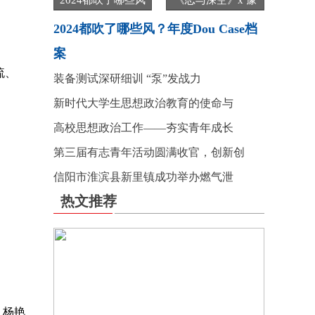
2024都吹了哪些风
《恋与深空》x 豫
2024都吹了哪些风？年度Dou Case档
案
流、
装备测试深研细训 “泵”发战力
新时代大学生思想政治教育的使命与
高校思想政治工作——夯实青年成长
第三届有志青年活动圆满收官，创新创
信阳市淮滨县新里镇成功举办燃气泄
热文推荐
：杨艳