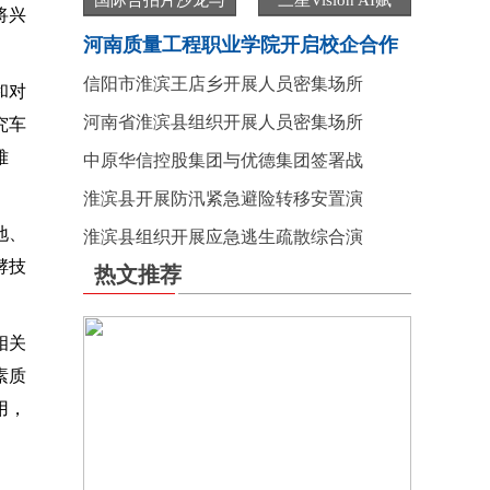
国际合拍片沙龙与
三星Vision AI赋
将兴
河南质量工程职业学院开启校企合作
信阳市淮滨王店乡开展人员密集场所
和对
河南省淮滨县组织开展人员密集场所
究车
难
中原华信控股集团与优德集团签署战
淮滨县开展防汛紧急避险转移安置演
地、
淮滨县组织开展应急逃生疏散综合演
酵技
热文推荐
相关
素质
用，