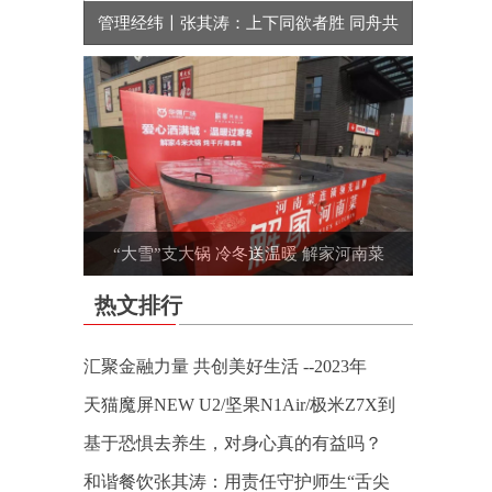
管理经纬〡张其涛：上下同欲者胜 同舟共
“大雪”支大锅 冷冬送温暖 解家河南菜
热文排行
汇聚金融力量 共创美好生活 --2023年
天猫魔屏NEW U2/坚果N1Air/极米Z7X到
基于恐惧去养生，对身心真的有益吗？
和谐餐饮张其涛：用责任守护师生“舌尖