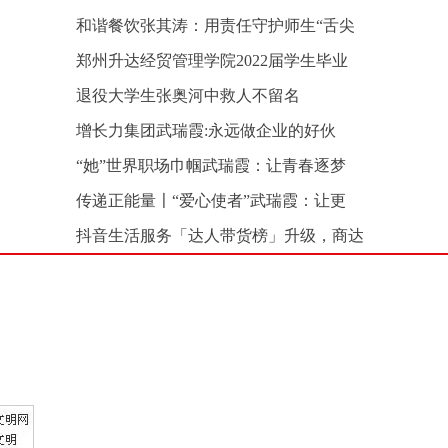
和谐餐饮张其涛：用责任守护师生“舌尖
郑州升达经贸管理学院2022届学生毕业
退役大学生张奥河中救人不留名
增长力集团武瑞霞:永远做企业的好伙
“她”世界职场巾帼武瑞霞：让青春逐梦
传递正能量〡“爱心使者”武瑞霞：让更
抖音生活服务「达人带货榜」升级，商达
加