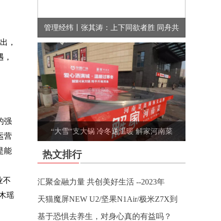
管理经纬〡张其涛：上下同欲者胜 同舟共
指出，
遇，
的强
“大雪”支大锅 冷冬送温暖 解家河南菜
运营
是能
热文排行
业不
汇聚金融力量 共创美好生活 --2023年
木瑶
天猫魔屏NEW U2/坚果N1Air/极米Z7X到
基于恐惧去养生，对身心真的有益吗？