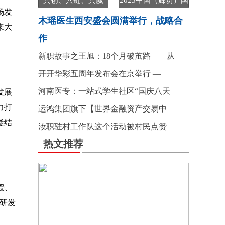
共创、共链、共赢
2025中国（廊坊）国
场发
际
木瑶医生西安盛会圆满举行，战略合
来大
作
新职故事之王旭：18个月破茧路——从
开开华彩五周年发布会在京举行 —
河南医专：一站式学生社区“国庆八天
发展
力打
运鸿集团旗下【世界金融资产交易中
凝结
汝职驻村工作队这个活动被村民点赞
热文推荐
授、
研发