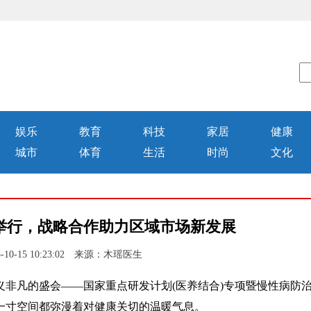
娱乐
教育
科技
家居
健康
城市
体育
生活
时尚
文化
举行，战略合作助力区域市场新发展
10-15 10:23:02 来源：木瑶医生
意义非凡的盛会——国家重点研发计划(医养结合)专项暨慢性病防
一寸空间都弥漫着对健康关切的温暖气息。