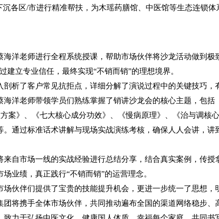
下沉各区/市进行精准帮扶，为木瑶药膳馆、中医馆等生态连锁体
海洋老师进行全程系统授课，帮助市场伙伴将沙龙活动做到极
通过建立专业信任，最终实现“不销而销”的理想境界。
剖析了客户常见抗拒点，详细分解了演说过程中的关键技巧，
蔡海洋老师带领学员们熟练掌握了销讲沙龙会的核心主题，包括
理方案》、《七大核心成分功效》、《慢病原理》、《治与调核
等。通过标准话术讲解与现场实战演练考核，确保人人会讲，讲
来自市场一线的实战经验进行总结分享，结合真实案例，传授
场业绩，真正践行“不销而销”的运营理念。
场伙伴们提供了宝贵的技能提升机会，更进一步统一了思想，
瑶集团将携手全体市场伙伴，共同推动遍布全国的渠道网络稳步、
，致力于弘扬中医文化，健康国人体质，幸福每个家庭，共同书