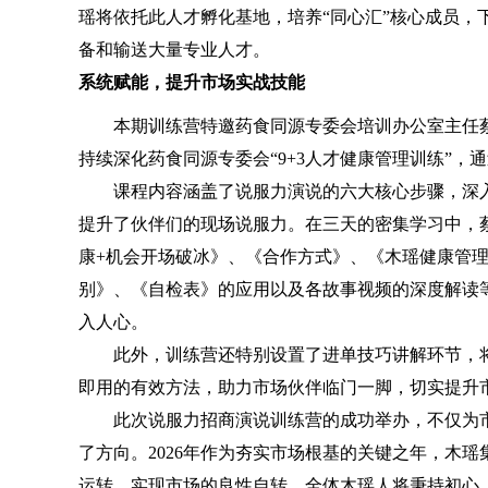
瑶将依托此人才孵化基地，培养“同心汇”核心成员，
备和输送大量专业人才。
系统赋能，提升市场实战技能
本期训练营特邀药食同源专委会培训办公室主任蔡
持续深化药食同源专委会“9+3人才健康管理训练”，
课程内容涵盖了说服力演说的六大核心步骤，深入
提升了伙伴们的现场说服力。在三天的密集学习中，
康+机会开场破冰》、《合作方式》、《木瑶健康管
别》、《自检表》的应用以及各故事视频的深度解读
入人心。
此外，训练营还特别设置了进单技巧讲解环节，将
即用的有效方法，助力市场伙伴临门一脚，切实提升市
此次说服力招商演说训练营的成功举办，不仅为市
了方向。2026年作为夯实市场根基的关键之年，木
运转，实现市场的良性自转。全体木瑶人将秉持初心