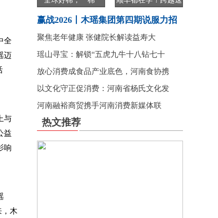
“全球好棉，一棉一
顺丰都在学！跨越速
赢战2026丨木瑶集团第四期说服力招
聚焦老年健康 张健院长解读益寿大
中全
瑶山寻宝：解锁“五虎九牛十八钻七十
瑶迈
活
放心消费成食品产业底色，河南食协携
以文化守正促消费：河南省杨氏文化发
河南融裕商贸携手河南消费新媒体联
上与
热文推荐
公益
影响
瑶
来，木