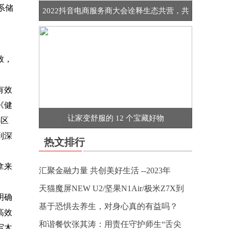
系储
2022抖音电商服务商大会诠释生态共营，共
致，
有效
《健
让家变舒服的 12 个宝藏好物
心区
到深
热文排行
拿来
汇聚金融力量 共创美好生活 --2023年
天猫魔屏NEW U2/坚果N1Air/极米Z7X到
明确
基于恐惧去养生，对身心真的有益吗？
高效
和谐餐饮张其涛：用责任守护师生“舌尖
写木