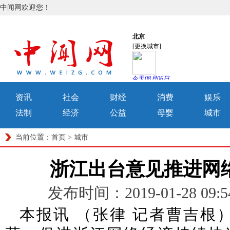
中闻网欢迎您！
资讯
社会
财经
消费
娱乐
法制
经济
公益
母婴
城市
当前位置：
首页
>
城市
浙江出台意见推进网
发布时间：2019-01-28 0
本报讯 （张律 记者曹吉根