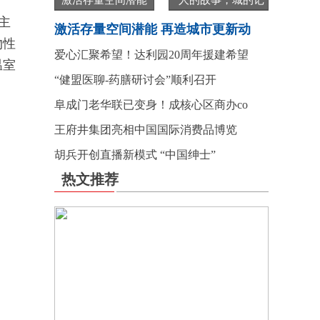
激活存量空间潜能
“人的故事，城的记
主
激活存量空间潜能 再造城市更新动
物性
爱心汇聚希望！达利园20周年援建希望
温室
“健盟医聊-药膳研讨会”顺利召开
阜成门老华联已变身！成核心区商办co
王府井集团亮相中国国际消费品博览
胡兵开创直播新模式 “中国绅士”
热文推荐