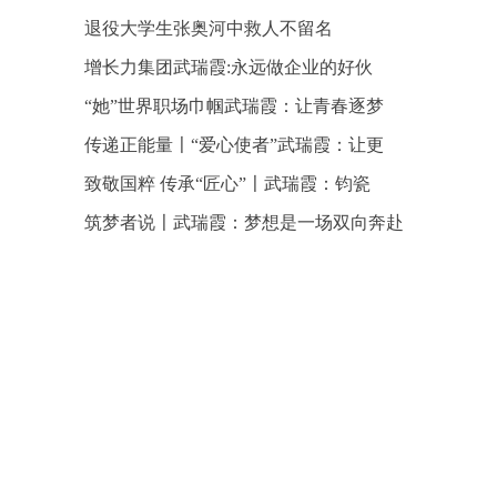
退役大学生张奥河中救人不留名
增长力集团武瑞霞:永远做企业的好伙
“她”世界职场巾帼武瑞霞：让青春逐梦
传递正能量〡“爱心使者”武瑞霞：让更
致敬国粹 传承“匠心”〡武瑞霞：钧瓷
筑梦者说〡武瑞霞：梦想是一场双向奔赴