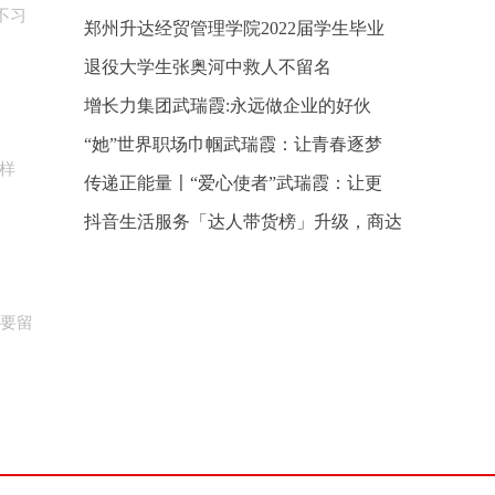
不习
郑州升达经贸管理学院2022届学生毕业
退役大学生张奥河中救人不留名
增长力集团武瑞霞:永远做企业的好伙
“她”世界职场巾帼武瑞霞：让青春逐梦
样
传递正能量〡“爱心使者”武瑞霞：让更
抖音生活服务「达人带货榜」升级，商达
都要留