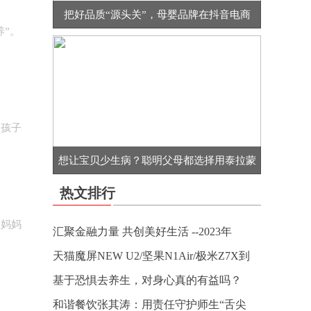
把好品质“源头关”，母婴品牌在抖音电商
养”。
给孩子
想让宝贝少生病？聪明父母都选择用泰拉蒙
热文排行
，妈妈
汇聚金融力量 共创美好生活 --2023年
天猫魔屏NEW U2/坚果N1Air/极米Z7X到
基于恐惧去养生，对身心真的有益吗？
和谐餐饮张其涛：用责任守护师生“舌尖