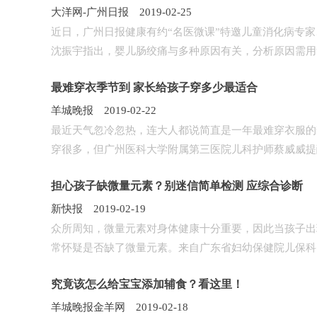
大洋网-广州日报 2019-02-25
近日，广州日报健康有约“名医微课”特邀儿童消化病专家
沈振宇指出，婴儿肠绞痛与多种原因有关，分析原因需用“排
最难穿衣季节到 家长给孩子穿多少最适合
羊城晚报 2019-02-22
最近天气忽冷忽热，连大人都说简直是一年最难穿衣服的
穿很多，但广州医科大学附属第三医院儿科护师蔡威威提醒，
担心孩子缺微量元素？别迷信简单检测 应综合诊断
新快报 2019-02-19
众所周知，微量元素对身体健康十分重要，因此当孩子出
常怀疑是否缺了微量元素。来自广东省妇幼保健院儿保科的
究竟该怎么给宝宝添加辅食？看这里！
羊城晚报金羊网 2019-02-18