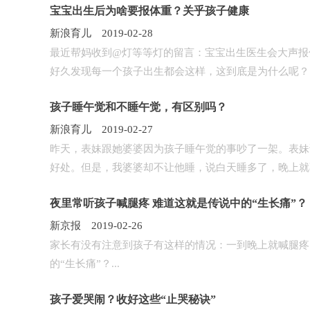
宝宝出生后为啥要报体重？关乎孩子健康
新浪育儿 2019-02-28
最近帮妈收到@灯等等灯的留言：宝宝出生医生会大声报
好久发现每一个孩子出生都会这样，这到底是为什么呢？..
孩子睡午觉和不睡午觉，有区别吗？
新浪育儿 2019-02-27
昨天，表妹跟她婆婆因为孩子睡午觉的事吵了一架。表妹
好处。但是，我婆婆却不让他睡，说白天睡多了，晚上就不
夜里常听孩子喊腿疼 难道这就是传说中的“生长痛”？
新京报 2019-02-26
家长有没有注意到孩子有这样的情况：一到晚上就喊腿疼
的“生长痛”？...
孩子爱哭闹？收好这些“止哭秘诀”