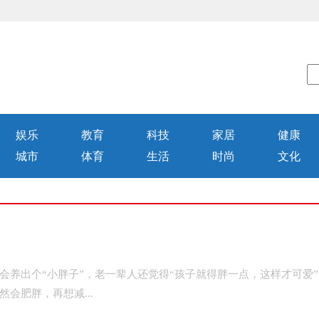
娱乐
教育
科技
家居
健康
城市
体育
生活
时尚
文化
养出个“小胖子”，老一辈人还觉得“孩子就得胖一点，这样才可爱
会肥胖，再想减...