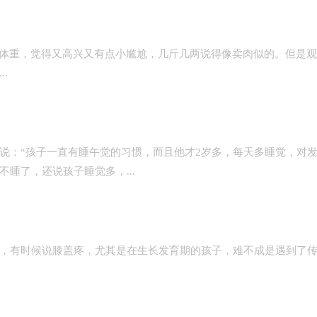
体重，觉得又高兴又有点小尴尬，几斤几两说得像卖肉似的。但是
.
说：“孩子一直有睡午觉的习惯，而且他才2岁多，每天多睡觉，对
睡了，还说孩子睡觉多，...
，有时候说膝盖疼，尤其是在生长发育期的孩子，难不成是遇到了