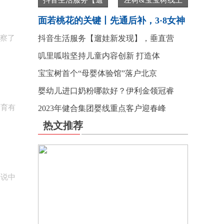
抖音生活服务【遛
左树&宝宝树线上
面若桃花的关键丨先通后补，3·8女神
观察了
抖音生活服务【遛娃新发现】，垂直营
叽里呱啦坚持儿童内容创新 打造体
宝宝树首个“母婴体验馆”落户北京
婴幼儿进口奶粉哪款好？伊利金领冠睿
发育有
2023年健合集团婴线重点客户迎春峰
热文推荐
传说中