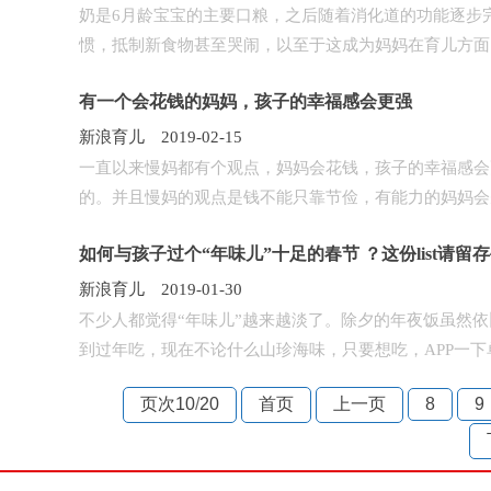
奶是6月龄宝宝的主要口粮，之后随着消化道的功能逐步
惯，抵制新食物甚至哭闹，以至于这成为妈妈在育儿方面的
有一个会花钱的妈妈，孩子的幸福感会更强
新浪育儿 2019-02-15
一直以来慢妈都有个观点，妈妈会花钱，孩子的幸福感会更
的。并且慢妈的观点是钱不能只靠节俭，有能力的妈妈会先
如何与孩子过个“年味儿”十足的春节 ？这份list请留存
新浪育儿 2019-01-30
不少人都觉得“年味儿”越来越淡了。除夕的年夜饭虽然
到过年吃，现在不论什么山珍海味，只要想吃，APP一下单
页次10
/
20
首页
上一页
8
9