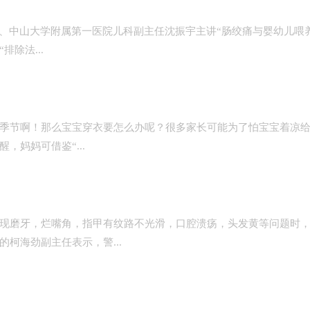
、中山大学附属第一医院儿科副主任沈振宇主讲“肠绞痛与婴幼儿喂
除法...
季节啊！那么宝宝穿衣要怎么办呢？很多家长可能为了怕宝宝着凉
妈妈可借鉴“...
现磨牙，烂嘴角，指甲有纹路不光滑，口腔溃疡，头发黄等问题时
柯海劲副主任表示，警...