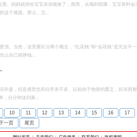
完善。妈妈就得给宝宝添加辅食了，然而，从喝到咀嚼，宝宝有时会
这个难题。那么，怎...
强。当然，这里要区分两个概念，“乱花钱”和“会花钱”是完全不一
让自己能挣钱...
~
依旧丰盛，但是感觉也和往常差不多。以前由于物质的匮乏，好东西
，分分钟送到家...
10
11
12
13
14
15
16
17
下一页
尾页