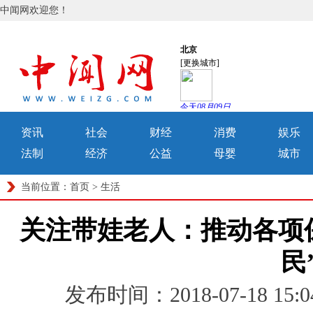
中闻网欢迎您！
资讯
社会
财经
消费
娱乐
法制
经济
公益
母婴
城市
当前位置：
首页
>
生活
关注带娃老人：推动各项保
民
发布时间：2018-07-18 