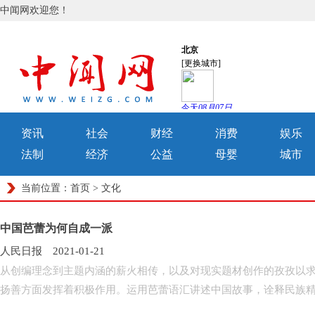
中闻网欢迎您！
资讯
社会
财经
消费
娱乐
法制
经济
公益
母婴
城市
当前位置：
首页
>
文化
中国芭蕾为何自成一派
人民日报 2021-01-21
从创编理念到主题内涵的薪火相传，以及对现实题材创作的孜孜以
扬善方面发挥着积极作用。运用芭蕾语汇讲述中国故事，诠释民族精神