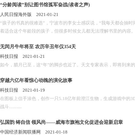
“分龄阅读”别让图书馆孤军奋战(读者之声)
人民日报海外版 2021-01-21
“孩子的书真的很难选”，宁波市的李女士感叹说，“我每天都会抽
着适合这个年龄段的孩子，但很多时候女儿都无法理解书里的内容。有
无闰月牛年将至 农历辛丑年仅354天
科技日报 2021-01-21
如今，腊月已至，这“年”的脚步也近了。天文专家表示，即将到来的农
穿越六亿年看惊心动魄的演化故事
科技日报 2021-01-19
在图板上信手涂色，创作一只5.18亿年前澄江生物，生成游戏中的3
战斗……...
弘国韵 铸自信 领风尚——威海市旗袍文化促进会迎新启章
中国经济新闻联播网 2021-01-18