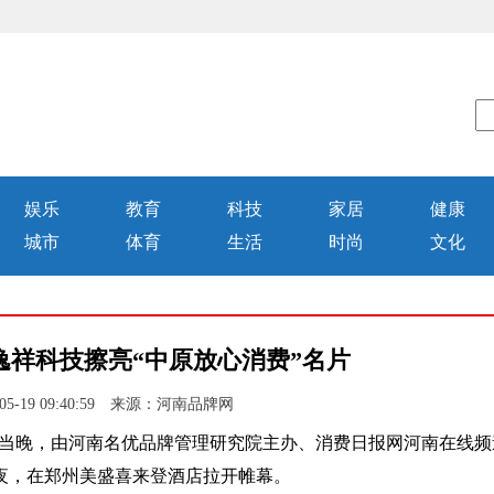
娱乐
教育
科技
家居
健康
城市
体育
生活
时尚
文化
逸祥科技擦亮“中原放心消费”名片
05-19 09:40:59 来源：河南品牌网
至。当晚，由河南名优品牌管理研究院主办、消费日报网河南在线频
之夜，在郑州美盛喜来登酒店拉开帷幕。