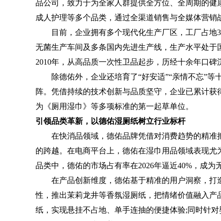
品公司，致力于为全家人群提供全方位、全周期的健
成人护理等多个品类，通过全渠道销售与全媒体营销
目前，企业拥有多个现代化生产厂区，工厂占地300
无菌生产车间及多条国内先进生产线，生产水平处于国内
2010年，从高品质一次性卫品起步，历经十余年口
除德佑外，企业还培育了“好安适”“亲情不忘”等
阵。凭借持续的技术创新与品质坚守，企业已累计获得4
为《厕用湿巾》等多项标准的第一起草单位。
引领品类革新，以德佑湿厕纸树立行业标杆
在快消品领域，德佑品牌凭借对消费趋势的精准把
的跨越。在电商平台上，德佑在湿巾用品领域表现尤
品类中，德佑的市场占有率在2026年逼近40%，成
在产品创新维度，德佑基于精准的用户洞察，打造
性，推出茉莉龙井等香氛湿厕纸，把情绪价值融入产
纸，实现悬挂不占地、单手连抽的便捷体验;同时针