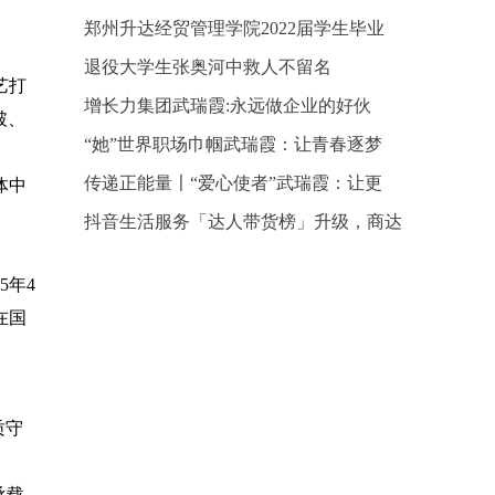
郑州升达经贸管理学院2022届学生毕业
退役大学生张奥河中救人不留名
艺打
增长力集团武瑞霞:永远做企业的好伙
破、
“她”世界职场巾帼武瑞霞：让青春逐梦
传递正能量〡“爱心使者”武瑞霞：让更
体中
抖音生活服务「达人带货榜」升级，商达
5年4
在国
质守
承载