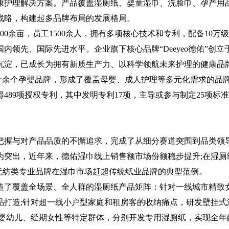
康护理解决方案。产品覆盖湿厕纸、婴童湿巾、洗脸巾、孕产用
战略，构建起多品牌布局的发展格局。
余亩，员工1500余人，拥有多项核心技术和专利，配备10万
领先、国际先进水平。企业旗下核心品牌“Deeyeo德佑”创立
碑沉淀，已成长为拥有新质生产力、以科学领航未来护理的健康品
十余个孕婴品牌，形成了覆盖母婴、成人护理等多元化需求的品
89项授权专利，其中发明专利17项，主导或参与制定25项标
握与对产品品质的不懈追求，完成了从细分赛道突围到品类领
为突出，近年来，德佑湿巾线上销售额市场份额稳步提升;在湿厕
为无纺类专业品牌在湿巾市场赶超传统纸业品牌的典型范例。
了覆盖全场景、全人群的湿厕纸产品矩阵：针对一线城市精致
品打造;针对超一线小户型家庭和租房客的收纳痛点，研发壁挂式
对婴幼儿、经期女性等特定群体，分别开发专用湿厕纸，实现全年