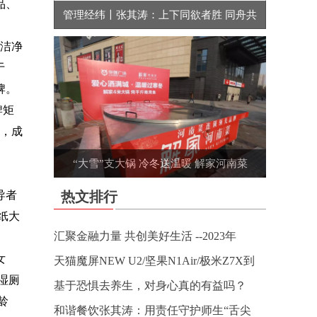
品、
管理经纬〡张其涛：上下同欲者胜 同舟共
级洁净
于
牌。
牌矩
准，成
“大雪”支大锅 冷冬送温暖 解家河南菜
导者
热文排行
纸大
汇聚金融力量 共创美好生活 --2023年
女
天猫魔屏NEW U2/坚果N1Air/极米Z7X到
湿厕
基于恐惧去养生，对身心真的有益吗？
龄
和谐餐饮张其涛：用责任守护师生“舌尖