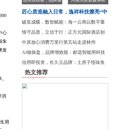
信用筑根基，品牌耀
河南消费新媒体联
匠心质造融入日常，逸祥科技擦亮“中
00
破茧成蝶，数智赋能：海一云商以数字重
恪守品质，立信于行：正方元国际酒店创
中心
辑朱
中原放心消费万里行第五站走进林州
牌发
AI做操盘，品牌增效能：邮选智能用科技
信用即投资，长久立品牌：土房子怪味鱼
热文推荐
单。
好消
卫生用