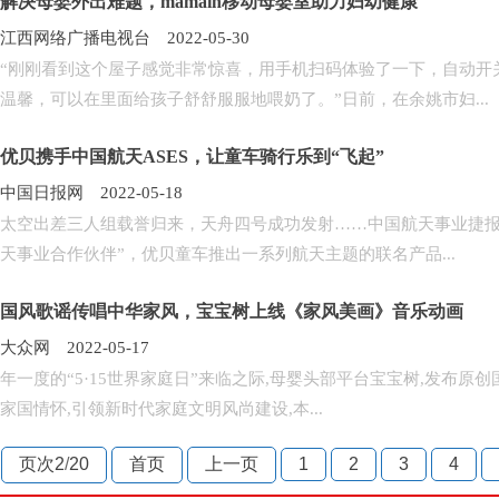
解决母婴外出难题，mamain移动母婴室助力妇幼健康
江西网络广播电视台 2022-05-30
“刚刚看到这个屋子感觉非常惊喜，用手机扫码体验了一下，自动开
温馨，可以在里面给孩子舒舒服服地喂奶了。”日前，在余姚市妇...
优贝携手中国航天ASES，让童车骑行乐到“飞起”
中国日报网 2022-05-18
太空出差三人组载誉归来，天舟四号成功发射……中国航天事业捷报
天事业合作伙伴”，优贝童车推出一系列航天主题的联名产品...
国风歌谣传唱中华家风，宝宝树上线《家风美画》音乐动画
大众网 2022-05-17
年一度的“5·15世界家庭日”来临之际,母婴头部平台宝宝树,发布原
家国情怀,引领新时代家庭文明风尚建设,本...
页次2
/
20
首页
上一页
1
2
3
4