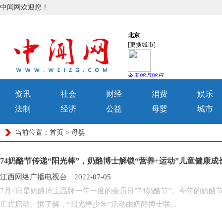
中闻网欢迎您！
资讯
社会
财经
消费
娱乐
法制
经济
公益
母婴
城市
当前位置：
首页
>
母婴
74奶酪节传递“阳光棒”，奶酪博士解锁“营养+运动”儿童健康成
江西网络广播电视台 2022-07-05
7月4日是奶酪博士品牌一年一度的会员日”74奶酪节”。今年的奶
正式启动。据了解，“阳光棒少年”活动由奶酪博士联...