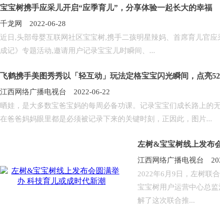
宝宝树携手应采儿开启“应季育儿”，分享体验一起长大的幸福
千龙网 2022-06-28
近日,头部母婴互联网社区宝宝树,携手二孩明星辣妈、首席育儿官应采
成记》专题活动,邀请用户记录宝宝儿时瞬间、...
飞鹤携手美图秀秀以「轻互动」玩法定格宝宝闪光瞬间，点亮52
江西网络广播电视台 2022-06-22
晒娃，是大多数宝爸宝妈的每周必备功课。记录宝宝们成长路上的
在爸爸妈妈眼里都是必须被记录下来的关键时刻，正因此，图片...
左树&宝宝树线上发布
江西网络广播电视台 2022-
2022年6月9日，左树
宝宝树用户运营中心总监
解了这次联合推...