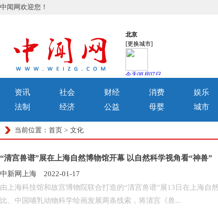
中闻网欢迎您！
资讯
社会
财经
消费
娱乐
法制
经济
公益
母婴
城市
当前位置：
首页
>
文化
“清宫兽谱”展在上海自然博物馆开幕 以自然科学视角看“神兽”
中新网上海 2022-01-17
由上海科技馆和故宫博物院联合打造的“清宫兽谱”展13日在上海自
比、中国哺乳动物科学绘画发展两条线索，将清宫《兽...